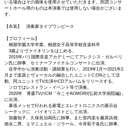
いる場合はその個体を使用させていただきます。所謂コンサ
ートホール用のものは本演奏では使用しない場合がございま
す。
【衣装】 演奏家タイプワンピース
【プロフィール】
桐朋学園大学卒業。桐朋女子高等学校音楽科卒
3歳よりヴァイオリンをはじめる。
2015年パリ国際音楽アカデミーにてアレクシス・ガルペリ
ン氏に師事、セミナーファイナルコンサートに出演。
在学中から演奏活動・講師業を行い、2019年1月〜2021年2
月まで楽器とヴォーカルの融合したユニットC;ONとして活
動。同ユニットでTV出演やCDアルバムをリリースする。
ソロではレストラン・イベント等で演奏。
2020年 青森TVのCM「今こそAOMORI(弘前大学病院編)」
に出演。
幕張メッセで行われる家電とエレクトロニクスの展示会
シーテックに バイオリニストとして出演。
加藤知子、久保良治両氏に師事。また室内楽を藤原浜雄、
徳永二男、エマニュエル・ジラール、今井彩子各氏に師事。