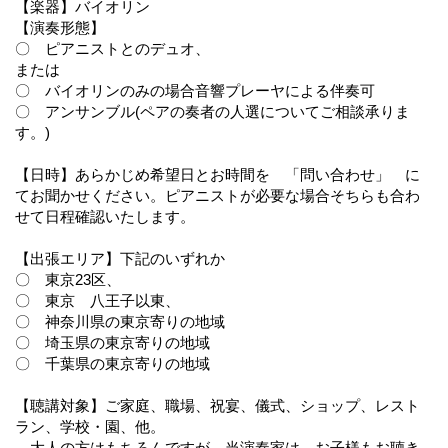
【楽器】バイオリン
【演奏形態】
〇 ピアニストとのデュオ、
または
〇 バイオリンのみの場合音響プレーヤによる伴奏可
〇 アンサンブル(ペアの奏者の人選についてご相談承りま
す。)
【日時】あらかじめ希望日とお時間を 「問い合わせ」 に
てお聞かせください。ピアニストが必要な場合そちらも合わ
せて日程確認いたします。
【出張エリア】下記のいずれか
〇 東京23区、
〇 東京 八王子以東、
〇 神奈川県の東京寄りの地域
〇 埼玉県の東京寄りの地域
〇 千葉県の東京寄りの地域
【聴講対象】ご家庭、職場、祝宴、儀式、ショップ、レスト
ラン、学校・園、他。
大人の方はもちろんですが、当演奏家は お子様もお聴き