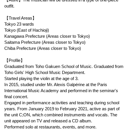
outfit.
【Travel Areas】
Tokyo 23 wards
Tokyo (East of Hachioji)
Kanagawa Prefecture (Areas closer to Tokyo)
Saitama Prefecture (Areas closer to Tokyo)
Chiba Prefecture (Areas closer to Tokyo)
【Profile】
Graduated from Toho Gakuen School of Music. Graduated from
Toho Girls' High School Music Department.
Started playing the violin at the age of 3.
In 2015, studied under Mr. Alexis Galpérine at the Paris
International Music Academy and performed in the seminar's
final concert.
Engaged in performance activities and teaching during school
years. From January 2019 to February 2021, active as part of
the unit C;ON, which combined instruments and vocals. The
unit appeared on TV and released a CD album.
Performed solo at restaurants, events, and more.