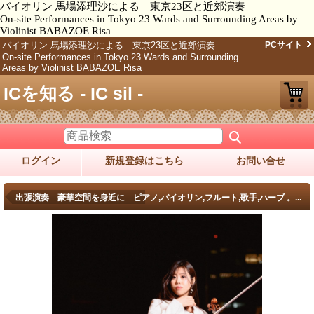
バイオリン 馬場添理沙による 東京23区と近郊演奏
On-site Performances in Tokyo 23 Wards and Surrounding Areas by
Violinist BABAZOE Risa
バイオリン 馬場添理沙による 東京23区と近郊演奏
PCサイト
On-site Performances in Tokyo 23 Wards and Surrounding
Areas by Violinist BABAZOE Risa
ICを知る - IC sil -
ログイン
新規登録はこちら
お問い合せ
商品詳細
出張演奏 豪華空間を身近に ピアノ,バイオリン,フルート,歌手,ハーブ 。...