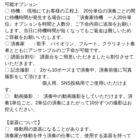
可能オプション
〇 待機 : 現地にてお客様の工程上 20分単位の演奏ごとの間
に待機時間が発生する場合には 「演奏家待機 一人20分単
位」オプションを時間と人数分、ご下命内容に追加をお願い
します。当日に待機時間が短くなってもご返金は難しいため
ご容赦をお願いいたします。
〇 演奏家 : 歌手、バイオリン、フルート、クラリネット奏
者とともにアンサンブルのご下命が可能です。
〇 譜面台割引: 譜面台をご用意いただきましたら割引させて
いただきます。
〇 記念撮影 : 2から10ポーズまで演奏中、演奏前後に写真
撮影をして頂けます。
個人用、SNS投稿用でご使用いただけま
す。
〇 動画撮影 : 演奏中の動画撮影をしていただけます。演
奏1単位ごと。2単位の演奏にまたがって10分ずつの撮影はお
控えください。
【楽器について】
〇 移動用の楽器になることがあります。
演奏家が移動を伴う演奏の仕事にて、使用する楽器を持って