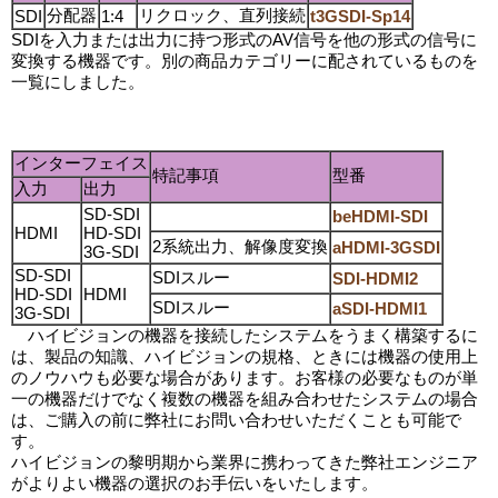
分配器
リクロック、直列接続
SDI
1:4
t3GSDI-Sp14
SDIを入力または出力に持つ形式のAV信号を他の形式の信号に
変換する機器です。別の商品カテゴリーに配されているものを
一覧にしました。
インターフェイス
特記事項
型番
入力
出力
SD-SDI
beHDMI-SDI
HDMI
HD-SDI
2系統出力、解像度変換
aHDMI-3GSDI
3G-SDI
SD-SDI
SDIスルー
SDI-HDMI2
HD-SDI
HDMI
SDIスルー
aSDI-HDMI1
3G-SDI
ハイビジョンの機器を接続したシステムをうまく構築するに
は、製品の知識、ハイビジョンの規格、ときには機器の使用上
のノウハウも必要な場合があります。お客様の必要なものが単
一の機器だけでなく複数の機器を組み合わせたシステムの場合
は、ご購入の前に弊社にお問い合わせいただくことも可能で
す。
ハイビジョンの黎明期から業界に携わってきた弊社エンジニア
がよりよい機器の選択のお手伝いをいたします。