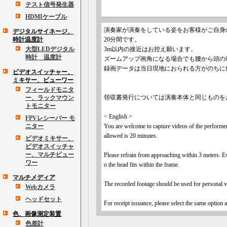
テスト信号発生器
HDMIケーブル
演奏家が演奏をしている姿をお客様がご自身
デジタルサイネージ、
時計温度計
20分間です。
大型LEDデジタル
3m以内の接近はお控え願います。
時計 温度計
ズームアップ画角になる場合でも腰から頭の
録画データは当日現地におられる方がのちに
ビデオスイッチャー、
ミキサー、ビューワー
フィールドモニタ
領収書発行については演奏本体と同じものを
ー、ラックマウン
トモニター
< English >
FPVレシーバー モ
ニター
You are welcome to capture videos of the performe
allowed is 20 minutes.
ビデオミキサー、
ビデオスイッチャ
ー、マルチビュー
Please refrain from approaching within 3 meters. Ev
ワー
o the head fits within the frame.
マルチメディア
The recorded footage should be used for personal v
Webカメラ
ヘッドセット
For receipt issuance, please select the same option a
色、画像測定装置
色差計