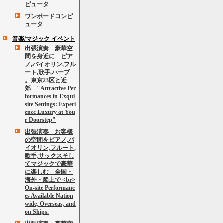
ピュータ
ワンボードコンピ
ュータ
音楽/マジック イベント
出張演奏 豪華空
間を身近に ピア
ノ,バイオリン,フル
ート,歌手,ハーブ
。東京23区と近
郊 "Attractive Per
formances in Exqui
site Settings: Experi
ence Luxury at You
r Doorstep"
出張演奏 お客様
の空間をピアノ,バ
イオリン,フルート,
歌手,サックスそし
てマジックで豪華
に楽しむ 全国・
海外・船上で <br>
On-site Performanc
es Available Nation
wide, Overseas, and
on Ships.