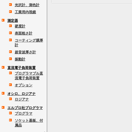
光沢計、測色計
工業用内視鏡
測定器
硬度計
表面粗さ計
コーティング膜厚
計
超音波厚さ計
振動計
直流電子負荷装置
プログラマブル直
流電子負荷装置
オプション
オシロ、ロジアナ
ロジアナ
エルプロ社プログラマ
プログラマ
ソケット基板、付
属品