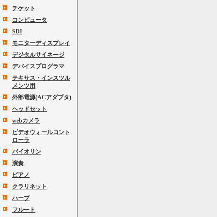
チケット
コンピュータ
SDI
モニターディスプレイ
デジタルサイネージ
デバイスプログラマ
テキサス・インスツル
メンツ用
外部電源(ACアダプタ)
ヘッドセット
webカメラ
ビデオウォールコント
ローラ
バイオリン
演奏
ピアノ
クラリネット
ハープ
フルート