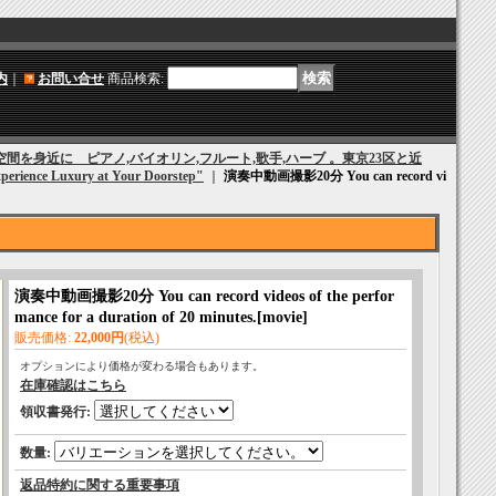
内
｜
お問い合せ
商品検索
:
間を身近に ピアノ,バイオリン,フルート,歌手,ハーブ 。東京23区と近
xperience Luxury at Your Doorstep"
｜
演奏中動画撮影20分 You can record vi
演奏中動画撮影20分 You can record videos of the perfor
mance for a duration of 20 minutes.
[
movie
]
販売価格
:
22,000円
(税込)
オプションにより価格が変わる場合もあります。
在庫確認はこちら
領収書発行
:
数量
:
返品特約に関する重要事項