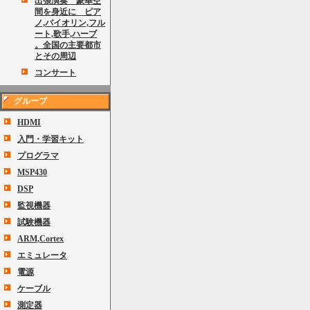
出張演奏 豪華空
間を身近に ピア
ノ,バイオリン,フル
ート,歌手,ハーブ
。全国の主要都市
とその周辺
コンサート
グループ
HDMI
入門・学習キット
プログラマ
MSP430
DSP
監視機器
試験機器
ARM,Cortex
エミュレータ
電源
ケーブル
測定器