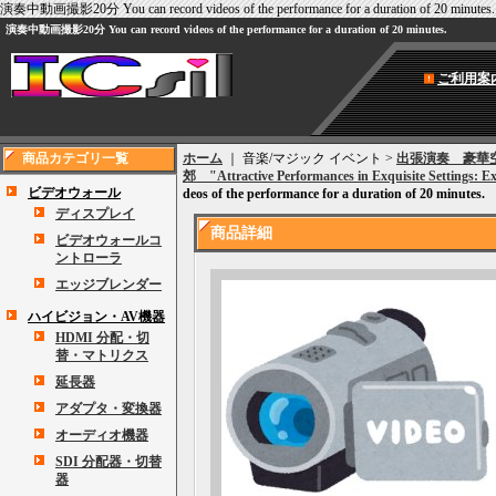
演奏中動画撮影20分
You can record videos of the performance for a duration of 20 minutes.
演奏中動画撮影20分
You can record videos of the performance for a duration of 20 minutes.
ご利用案
商品カテゴリ一覧
ホーム
｜ 音楽/マジック イベント >
出張演奏 豪華空
郊 "Attractive Performances in Exquisite Settings: E
ビデオウォール
deos of the performance for a duration of 20 minutes.
ディスプレイ
商品詳細
ビデオウォールコ
ントローラ
エッジブレンダー
ハイビジョン・AV機器
HDMI 分配・切
替・マトリクス
延長器
アダプタ・変換器
オーディオ機器
SDI 分配器・切替
器