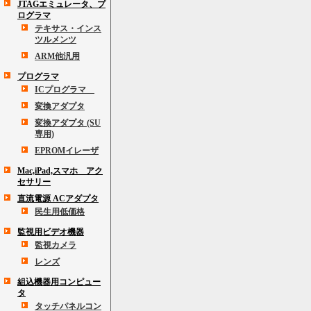
JTAGエミュレータ、プ
ログラマ
テキサス・インス
ツルメンツ
ARM他汎用
プログラマ
ICプログラマ
変換アダプタ
変換アダプタ (SU
専用)
EPROMイレーザ
Mac,iPad,スマホ アク
セサリー
直流電源 ACアダプタ
民生用低価格
監視用ビデオ機器
監視カメラ
レンズ
組込機器用コンピュー
タ
タッチパネルコン