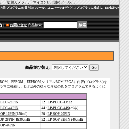
 「監視カメラ」,「 マイコンDSP開発ツール」,
Aに内容(プログラム)を書き込むツール、ユニバーサルデバイスプログラマに接続し、DIP以外の
内
｜
お問い合せ
商品検索
:
商品並び替え
:
、EPROM、EEPROM,シリアルROM,FPGAに内容(プログラム)を
マに接続し、DIP以外の様々な形状のICをプログラムできるように
PLCC-28PIN
32 :
LP-PLCC-1M32
PLCC-44PIN
44 :
LP-PLCC-44S
(バネ)
SOP-16PIN
(150mil)
20 :
LP-SOP-20PIN
OP-28PIN-B
(300mil)
32 :
LP-SOP-32PIN
(460mil)
SOP-44PIN