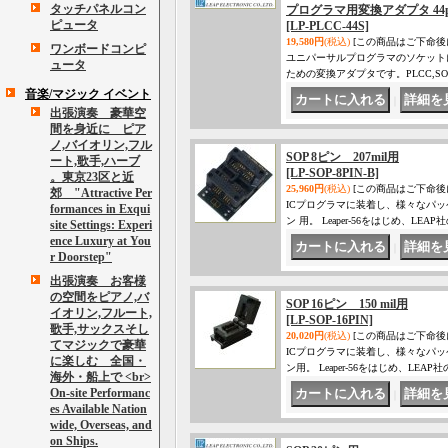
タッチパネルコン
プログラマ用変換アダプタ 44p
ピュータ
[LP-PLCC-44S]
19,580円
(税込)
[この商品はご下命後
ワンボードコンピ
ユニパーサルプログラマのソケット
ュータ
ための変換アダプタです。PLCC,SOP,SS
音楽/マジック イベント
｜
出張演奏 豪華空
間を身近に ピア
ノ,バイオリン,フル
SOP 8ピン 207mil用
ート,歌手,ハーブ
[LP-SOP-8PIN-B]
。東京23区と近
25,960円
(税込)
[この商品はご下命後
郊 "Attractive Per
ICプログラマに装着し、様々なパッ
formances in Exqui
ン 用。 Leaper-56をはじめ、
site Settings: Experi
ence Luxury at You
｜
r Doorstep"
出張演奏 お客様
の空間をピアノ,バ
SOP 16ピン 150 mil用
イオリン,フルート,
[LP-SOP-16PIN]
歌手,サックスそし
20,020円
(税込)
[この商品はご下命後
てマジックで豪華
ICプログラマに装着し、様々なパッ
に楽しむ 全国・
ン用。 Leaper-56をはじめ、L
海外・船上で <br>
On-site Performanc
｜
es Available Nation
wide, Overseas, and
on Ships.