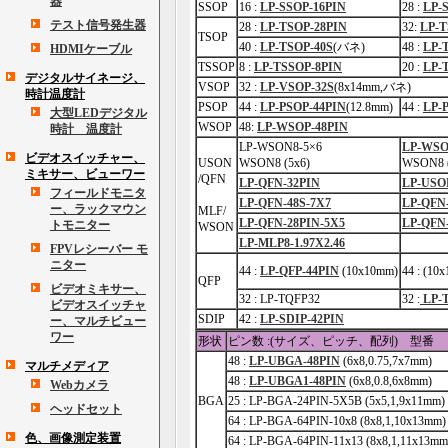
器
SSOP
16 :
LP-SSOP-16PIN
28 :
LP-
テスト信号発生器
28 :
LP-TSOP-28PIN
32:
LP-T
TSOP
40 :
LP-TSOP-40S
(バネ)
48 :
LP-
HDMIケーブル
TSSOP
8 :
LP-TSSOP-8PIN
20 :
LP-
デジタルサイネージ、
VSOP
32 :
LP-VSOP-32S
(8x14mm,バネ)
時計温度計
PSOP
44 :
LP-PSOP-44PIN
(12.8mm)
44 :
LP-P
大型LEDデジタル
WSOP
48:
LP-WSOP-48PIN
時計 温度計
LP-WSON8-5×6
LP-WSO
ビデオスイッチャー、
USON
WSON8 (5x6)
WSON8 (
ミキサー、ビューワー
/QFN
LP-QFN-32PIN
LP-USO
フィールドモニタ
LP-QFN-48S-7X7
LP-QFN
ー、ラックマウン
MLF/
LP-QFN-28PIN-5X5
LP-QFN-
トモニター
WSON
LP-MLP8-1.97X2.46
FPVレシーバー モ
ニター
44 :
LP-QFP-44PIN
(10x10mm)
44 : (1
QFP
ビデオミキサー、
32 : LP-TQFP32
32 :
LP-
ビデオスイッチャ
SDIP
42 :
LP-SDIP-42PIN
ー、マルチビュー
ワー
形状
ピン数 :(サイズ、ピッチ、配列) 型番
48 :
LP-UBGA-48PIN
(6x8,0.75,7x7mm)
マルチメディア
48 :
LP-UBGA1-48PIN
(6x8,0.8,6x8mm)
Webカメラ
BGA
25 : LP-BGA-24PIN-5X5B (5x5,1,9x11mm)
ヘッドセット
64 : LP-BGA-64PIN-10x8 (8x8,1,10x13mm)
色、画像測定装置
64 : LP-BGA-64PIN-11x13 (8x8,1,11x13mm