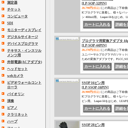
測定器
[LP-SOP-32PIN]
20,790円
(税込)
[この商品はご下命後
チケット
ICプログラマに装着し、様々なパッ
コンピュータ
ン 460mil用。 Leaper-56をは
SDI
｜
モニターディスプレイ
デジタルサイネージ
プログラマ用変換アダプタ 44pi
デバイスプログラマ
[LP-SOP-44PIN]
28,270円
(税込)
[この商品はご下命後
テキサス・インスツル
ユニパーサルプログラマのソケット
メンツ用
ための変換アダプタです。PLCC,SOP,SS
外部電源(ACアダプタ)
｜
ヘッドセット
webカメラ
ビデオウォールコント
SSOP 16ピン用
ローラ
[LP-SSOP-16PIN]
20,900円
(税込)
[この商品はご下命後
バイオリン
ICプログラマに装着し、様々なパッ
演奏
ピン用。 Leaper-56をはじめ、
ピアノ
｜
クラリネット
ハープ
SSOP 28ピン用