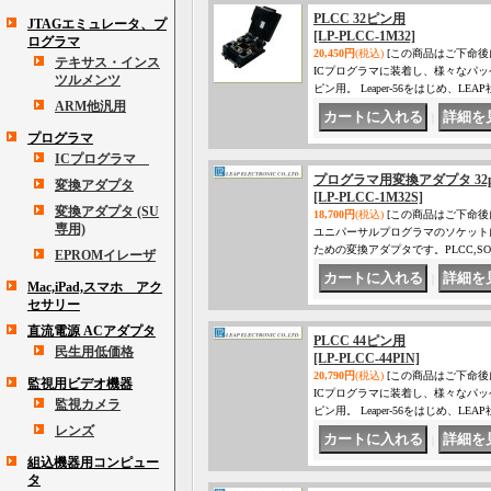
PLCC 32ピン用
JTAGエミュレータ、プ
[LP-PLCC-1M32]
ログラマ
20,450円
(税込)
[この商品はご下命後
テキサス・インス
ICプログラマに装着し、様々なパッ
ツルメンツ
ピン用。 Leaper-56をはじめ、
ARM他汎用
｜
プログラマ
ICプログラマ
プログラマ用変換アダプタ 32p
変換アダプタ
[LP-PLCC-1M32S]
変換アダプタ (SU
18,700円
(税込)
[この商品はご下命後
専用)
ユニパーサルプログラマのソケット
ための変換アダプタです。PLCC,SOP,SS
EPROMイレーザ
｜
Mac,iPad,スマホ アク
セサリー
直流電源 ACアダプタ
PLCC 44ピン用
民生用低価格
[LP-PLCC-44PIN]
20,790円
(税込)
[この商品はご下命後
監視用ビデオ機器
ICプログラマに装着し、様々なパッ
監視カメラ
ピン用。 Leaper-56をはじめ、
レンズ
｜
組込機器用コンピュー
タ