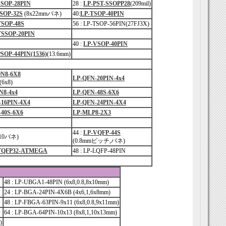
SSOP-28PIN
28 :
LP-PST-SSOPP28
(209mil)
SOP-32S
(8x22mmバネ)
40:
LP-TSOP-40PIN
TSOP-48S
56 : LP-TSOP-56PIN(27FJ3X)
TSSOP-20PIN
40 :
LP-VSOP-40PIN
SOP-44PIN(1536)
(13.6mm)
N8-6X8
LP-QFN-20PIN-4x4
6x8)
N8-4x4
LP-QFN-48S-6X6
-16PIN-4X4
LP-QFN-24PIN-4X4
40S-6X6
LP-MLP8-2X3
44 :
LP-VQFP-44S
0x10バネ)
(0.8mmピッチ,バネ)
TQFP32-ATMEGA
48 : LP-LQFP-48PIN
48 : LP-UBGA1-48PIN (6x8,0.8,8x10mm)
24 : LP-BGA-24PIN-4X6B (4x6,1,6x8mm)
48 : LP-FBGA-63PIN-9x11 (6x8,0.8,9x11mm)
64 : LP-BGA-64PIN-10x13 (8x8,1,10x13mm)
)