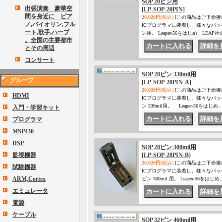
SOP 20ピン用
出張演奏 豪華空
[LP-SOP-20PIN]
間を身近に ピア
20,020円
(税込)
[この商品はご下命後
ノ,バイオリン,フル
ICプログラマに装着し、様々なパッ
ート,歌手,ハーブ
ン用。 Leaper-56をはじめ、L
。全国の主要都市
｜
とその周辺
コンサート
SOP 28ピン 330mil用
グループ
[LP-SOP-28PIN-A]
20,020円
(税込)
[この商品はご下命後
HDMI
ICプログラマに装着し、様々なパッ
ン 330mil用。 Leaper-56を
入門・学習キット
プログラマ
｜
MSP430
DSP
SOP 28ピン 300mil用
監視機器
[LP-SOP-28PIN-B]
20,020円
(税込)
[この商品はご下命後
試験機器
ICプログラマに装着し、様々なパッ
ARM,Cortex
ピン 300mil 用。 Leaper-56
エミュレータ
｜
電源
ケーブル
SOP 32ピン 460mil用