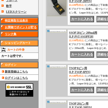
フルート
[LP-SSOP-28PIN]
22,220円
(税込)
[この商品はご下命後
歌手
ICプログラマに装着し、様々なパッ
LEDスクリーン
ピン用。 Leaper-56をはじめ、
｜
特定商取引法表示
お買物でポイントが貯る
SSOP 28ピン 209mil用
リンク集
[LP-PST-SSOPP28]
22,110円
(税込)
[この商品はご下命後
ショッピングカート
ICプログラマに装着し、様々なパッ
ピン 209mil用。 Leaper-56
カートの中身
｜
カートは空です。
ログイン
TSOP 8ピン用
新規登録はこちら
[LP-TSOP-8PIN]
19,140円
(税込)
[この商品はご下命後
ログインはこちら
ICプログラマに装着し、様々なパッ
ン用。 Leaper-56をはじめ、L
｜
TSOP 28ピン用
[LP-TSOP-28PIN]