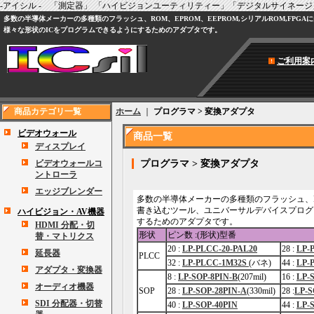
-アイシル - 「測定器」 「ハイビジョンユーティリティー」「デジタルサイネージ」
多数の半導体メーカーの多種類のフラッシュ、ROM、EPROM、EEPROM,シリアルROM,FPG
様々な形状のICをプログラムできるようにするためのアダプタです。
ご利用案
商品カテゴリ一覧
ホーム
｜
プログラマ > 変換アダプタ
ビデオウォール
商品一覧
ディスプレイ
ビデオウォールコ
プログラマ > 変換アダプタ
ントローラ
エッジブレンダー
多数の半導体メーカーの多種類のフラッシュ、ROM
書き込むツール、ユニバーサルデバイスプログラ
ハイビジョン・AV機器
するためのアダプタです。
HDMI 分配・切
形状
ピン数 :(形状)型番
替・マトリクス
20 :
LP-PLCC-20-PAL20
28 :
LP-
延長器
PLCC
32 :
LP-PLCC-1M32S
(バネ)
44 :
LP-
アダプタ・変換器
8 :
LP-SOP-8PIN-B
(207mil)
16 :
LP-
オーディオ機器
SOP
28 :
LP-SOP-28PIN-A
(330mil)
28 :
LP-S
SDI 分配器・切替
40 :
LP-SOP-40PIN
44 :
LP-