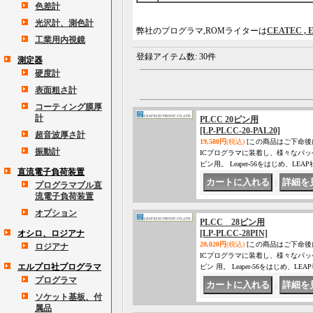
色差計
光沢計、測色計
弊社のプログラマ,ROMライターは
CEATEC , E
工業用内視鏡
登録アイテム数
:
30件
測定器
硬度計
表面粗さ計
コーティング膜厚
計
PLCC 20ピン用
[LP-PLCC-20-PAL20]
超音波厚さ計
19,580円
(税込)
[この商品はご下命後
振動計
ICプログラマに装着し、様々なパッ
ピン用。 Leaper-56をはじめ、
直流電子負荷装置
｜
プログラマブル直
流電子負荷装置
オプション
PLCC 28ピン用
オシロ、ロジアナ
[LP-PLCC-28PIN]
20,020円
(税込)
[この商品はご下命後
ロジアナ
ICプログラマに装着し、様々なパッ
エルプロ社プログラマ
ピン 用。 Leaper-56をはじめ
プログラマ
｜
ソケット基板、付
属品