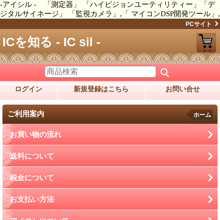
-アイシル - 「測定器」 「ハイビジョンユーティリティー」「デ
ジタルサイネージ」 「監視カメラ」,「 マイコンDSP開発ツール」,
PCサイト
ICを知る - IC sil -
ログイン
新規登録はこちら
お問い合せ
ご利用案内
ホーム
お買い物の流れ
送料について
税金について
お支払い方法