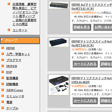
出張演奏 豪華空
HDMI 4x2マトリクススイッ
間を身近に ピア
[beMTX42-SCR]
ノ,バイオリン,フル
6,050円～6,490円
(税込)
[この商品は
ート,歌手,ハーブ
4K 60Hz 対応の多機能4x2
。全国の主要都市
す。入力は4つ、出力は2つ。どの
とその周辺
｜
コンサート
グループ
HDMIマトリクススイッチ4x4 
[beMTX44-SCR]
HDMI
19,580円
(税込)
[在庫数 1点]
4K 60Hz 対応の多機能4x4
入門・学習キット
す。入力は4つ、出力は4つ。どの
プログラマ
｜
MSP430
DSP
監視機器
HDMIマトリクススイッチ4x4 4
[tMX44-4KH]
試験機器
31,020円
(税込)
[在庫数 1点]
ARM,Cortex
4K 30Hz 対応の多機能4x4
イビジョンを出力します。入力は4
エミュレータ
｜
電源
ケーブル