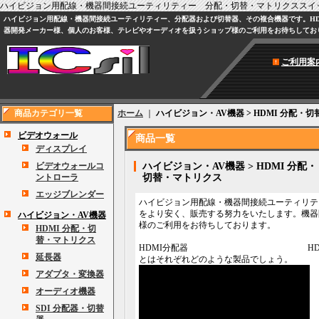
ハイビジョン用配線・機器間接続ユーティリティー 分配・切替・マトリクススイ
ハイビジョン用配線・機器間接続ユーティリティー、分配器および切替器、その複合機器です。HDM
器開発メーカー様、個人のお客様、テレビやオーディオを扱うショップ様のご利用をお待ちしてお
ご利用案
商品カテゴリ一覧
ホーム
｜
ハイビジョン・AV機器 > HDMI 分配・
ビデオウォール
商品一覧
ディスプレイ
ビデオウォールコ
ハイビジョン・AV機器 > HDMI 分配・
ントローラ
切替・マトリクス
エッジブレンダー
ハイビジョン用配線・機器間接続ユーティリテ
をより安く、販売する努力をいたします。機器
ハイビジョン・AV機器
様のご利用をお待ちしております。
HDMI 分配・切
替・マトリクス
HDMI分配器 HDMI
延長器
とはそれぞれどのような製品でしょう。
アダプタ・変換器
オーディオ機器
SDI 分配器・切替