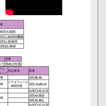
番
eHSP14-HDR
HSP12-4KHDR郵送
HSP12-4KHDR
SP0102-4K60
型番
I出力
Multi-SW4K
プリ
特記事項
型番
セット
4種
tMX88-4K
ビデオウォール
4種
tMX-Wall4-Qc
、瞬間切替
beMTX44-SCR
tMX44-4KH
4種
tMX44-4KL
beMTX42-SCR