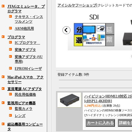
アイシルヤフーショップ
(クレジットカードで
JTAGエミュレータ、プ
ログラマ
テキサス・インス
ツルメンツ
ARM他汎用
プログラマ
ICプログラマ
変換アダプタ
変換アダプタ (SU
専用)
EPROMイレーザ
登録アイテム数
:
9件
Mac,iPad,スマホ アク
セサリー
直流電源 ACアダプタ
民生用低価格
ハイビジョンHDMI2.0対応 2分
[cHSP12-4KHDR]
監視用ビデオ機器
1,298円
(税込)
[在庫数 29点]
監視カメラ
ハイビジョンのHDMIの映像ソース1
びハイダイナミックレンジ(HDR)
レンズ
｜
組込機器用コンピュー
タ