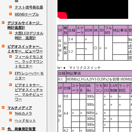
器
テスト信号発生器
HDMIケーブル
デジタルサイネージ、
時計温度計
種
スケ
フル
I/F
仕様
HDR
4K
3D
特記事項
型
別
ーラ
HD
大型LEDデジタル
時計 温度計
1:4
○
b
H
分
D
c
ビデオスイッチャー、
配
◎
○
○
○
M
ミキサー、ビューワー
1:2
c
器
I
フィールドモニタ
H
ー、ラックマウン
トモニター
br> ● マトリクススイッチ
FPVレシーバー モ
仕様
特記事項
ニター
6:1
HDMIx2,VGA,DVI-D,DPx2を切替 HDM
ビデオミキサー、
スケ
HD
4K
リモ
RS
LAN
ラック
I/F
仕様
ビデオスイッチャ
ーラ
R
Hz
コン
232
制御
対応
ー、マルチビュー
8:8
30Hz
○
○
○
ワー
30Hz
○
○
○
H
マルチメディア
D
○
○
60Hz
○
Webカメラ
4:4
○
M
30Hz
○
○
ヘッドセット
I
30Hz
○
色、画像測定装置
4:2
○
○
60Hz