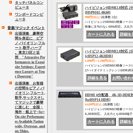
タッチパネルコン
ピュータ
ハイビジョンHDMI2.0対応 2
[HSP0102-4K60]
ワンボードコンピ
990円
(税込)
[在庫数 2点]
ュータ
ハイビジョンのHDMIの映像ソース1
映像に文句のない60Hz対応。入出
音楽/マジック イベント
出張演奏 豪華空
｜
間を身近に ピア
ノ,バイオリン,フル
ート,歌手,ハーブ
ハイビジョンHDMI2.0対応 2
。東京23区と近
[cHSP12-4KHDR]
郊 "Attractive Per
1,098円～1,298円
(税込)
formances in Exqui
ハイビジョンのHDMIの映像ソース1
site Settings: Experi
びハイダイナミックレンジ(HDR)
ence Luxury at You
r Doorstep"
｜
出張演奏 お客様
の空間をピアノ,バ
イオリン,フルート,
HDMI 4分配器 4K,3D,HDR
歌手,サックスそし
[beHSP14-HDR]
てマジックで豪華
4,620円
(税込)
[在庫数 2点]
に楽しむ 全国・
ハイビジョンのHDMIの映像ソース
海外・船上で <br>
K,HDR対応。 入出力ともHDMI端子で
On-site Performanc
es Available Nation
｜
wide, Overseas, and
on Ships.