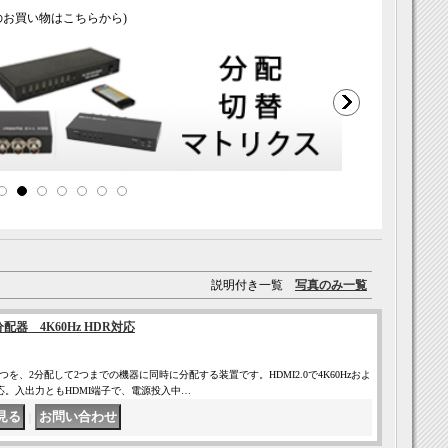
のお買い物はこちらから)
説明付き一覧
写真のみ一覧
配器 4K60Hz HDR対応
つを、2分配して2つまでの機器に同時に分配する装置です。HDMI2.0で4K60Hzおよ
対応。入出力ともHDMI端子で、電源投入中…
｜