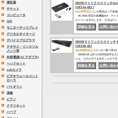
測定器
HDMIマトリクススイッチ4x4 
[tMX44-4KL]
チケット
44,220円
(税込)
[この商品はご下命後
コンピュータ
4K 30Hz 対応の多機能4x4
ビジョンを出力します。入力は4つ
SDI
｜
モニターディスプレイ
デジタルサイネージ
デバイスプログラマ
HDMIマトリックススイッチ 8
[tMX88-4K]
テキサス・インスツル
244,090円
(税込)
[メーカー取り寄せ]
メンツ用
tMX88-4K は8つのHDMI信
外部電源(ACアダプタ)
にも、どの入力でも出すことができ
ヘッドセット
｜
webカメラ
ビデオウォールコント
ローラ
バイオリン
演奏
ピアノ
クラリネット
ハープ