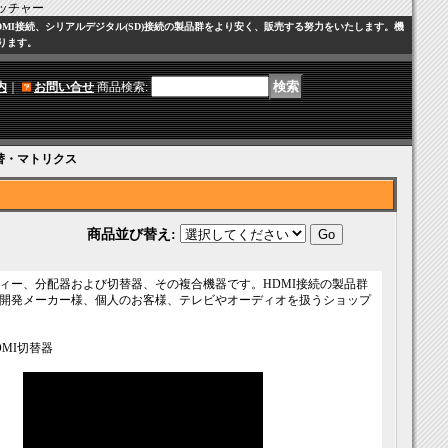
ッチャー
I接続、シリアルデジタル(SD)接続の製品群をより安く、販売する努力をいたします。機
ります。
内
｜
お問い合せ
商品検索
:
切替・マトリクス
商品並び替え
:
ィー、分配器および切替器、その複合機器です。HDMI接続の製品群
開発メーカー様、個人のお客様、テレビやオーディオを扱うショップ
切替器