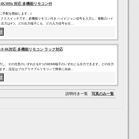
4K30Hz 対応 多機能リモコン付
に手配を開始します。]
 マトリクススイッチです。多機能リモコン付き ハイビジョン信号を入力し、複数のハイ
、出力は4つ。どの出力端子にも、どの入力信号を出…
:8 4K対応 多機能リモコン ラック対応
号を入力し、その任意のいずれかを8つのHDMI端子のいずれにも出力できます。どの出力
ます。設定はプログラマブルリモコンで簡単に自由…
説明付き一覧
写真のみ一覧