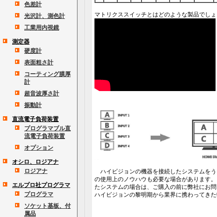
色差計
マトリクススイッチとはどのような製品でしょ
光沢計、測色計
工業用内視鏡
測定器
硬度計
表面粗さ計
コーティング膜厚
計
超音波厚さ計
振動計
直流電子負荷装置
プログラマブル直
流電子負荷装置
オプション
オシロ、ロジアナ
ロジアナ
ハイビジョンの機器を接続したシステムをう
の使用上のノウハウも必要な場合があります。
エルプロ社プログラマ
たシステムの場合は、ご購入の前に弊社にお問
プログラマ
ハイビジョンの黎明期から業界に携わってきた
ソケット基板、付
属品