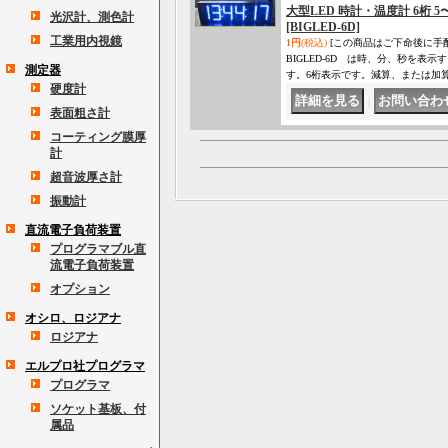
大型LED 時計・温度計 6桁 
光沢計、測色計
[BIGLED-6D]
工業用内視鏡
1円
(税込)
[この商品はご下命後に手
BIGLED-6D は時、分、秒を
測定器
す。6桁表示です。減算、または加
硬度計
｜
表面粗さ計
コーティング膜厚
計
超音波厚さ計
振動計
直流電子負荷装置
プログラマブル直
流電子負荷装置
オプション
オシロ、ロジアナ
ロジアナ
エルプロ社プログラマ
プログラマ
ソケット基板、付
属品