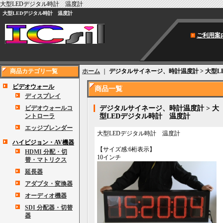
大型LEDデジタル時計 温度計
大型LEDデジタル時計 温度計
ご利用案
商品カテゴリ一覧
ホーム
｜
デジタルサイネージ、時計温度計 > 大型
ビデオウォール
商品一覧
ディスプレイ
ビデオウォールコ
デジタルサイネージ、時計温度計 > 大
ントローラ
型LEDデジタル時計 温度計
エッジブレンダー
大型LEDデジタル時計 温度計
ハイビジョン・AV機器
【サイズ感:6桁表示】
HDMI 分配・切
10インチ 1
替・マトリクス
延長器
アダプタ・変換器
オーディオ機器
SDI 分配器・切替
器