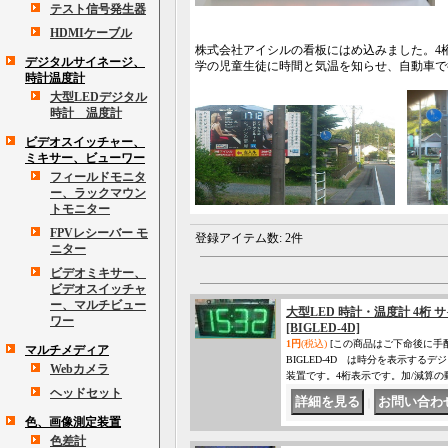
テスト信号発生器
HDMIケーブル
株式会社アイシルの看板にはめ込みました。4
デジタルサイネージ、
学の児童生徒に時間と気温を知らせ、自動車で
時計温度計
大型LEDデジタル
時計 温度計
ビデオスイッチャー、
ミキサー、ビューワー
フィールドモニタ
ー、ラックマウン
トモニター
FPVレシーバー モ
登録アイテム数
:
2件
ニター
ビデオミキサー、
ビデオスイッチャ
ー、マルチビュー
大型LED 時計・温度計 4桁 
ワー
[BIGLED-4D]
1円
(税込)
[この商品はご下命後に手
マルチメディア
BIGLED-4D は時分を表示す
Webカメラ
装置です。4桁表示です。加/減算
ヘッドセット
｜
色、画像測定装置
色差計