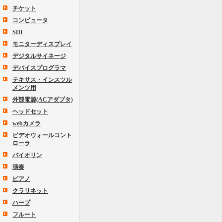
チケット
コンピュータ
SDI
モニターディスプレイ
デジタルサイネージ
デバイスプログラマ
テキサス・インスツル
メンツ用
外部電源(ACアダプタ)
ヘッドセット
webカメラ
ビデオウォールコント
ローラ
バイオリン
演奏
ピアノ
クラリネット
ハープ
フルート