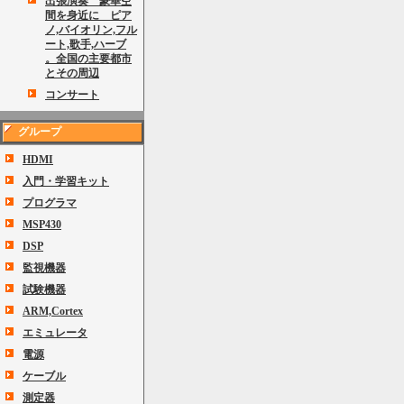
出張演奏 豪華空
間を身近に ピア
ノ,バイオリン,フル
ート,歌手,ハーブ
。全国の主要都市
とその周辺
コンサート
グループ
HDMI
入門・学習キット
プログラマ
MSP430
DSP
監視機器
試験機器
ARM,Cortex
エミュレータ
電源
ケーブル
測定器