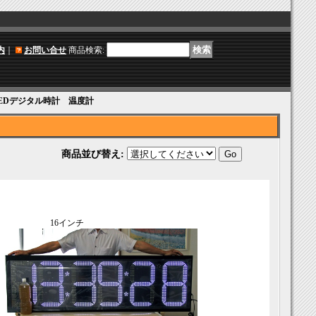
内
｜
お問い合せ
商品検索
:
LEDデジタル時計 温度計
商品並び替え
:
6インチ