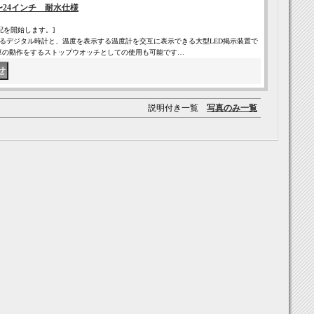
5〜24インチ 耐水仕様
配を開始します。]
表示するデジタル時計と、温度を表示する温度計を交互に表示できる大型LED掲示装置で
算の動作をするストップウオッチとしての使用も可能です…
説明付き一覧
写真のみ一覧