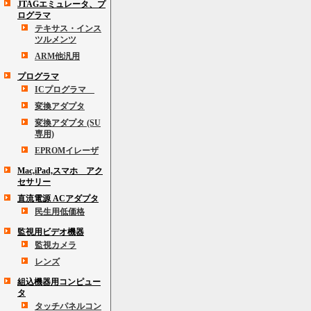
JTAGエミュレータ、プ
ログラマ
テキサス・インス
ツルメンツ
ARM他汎用
プログラマ
ICプログラマ
変換アダプタ
変換アダプタ (SU
専用)
EPROMイレーザ
Mac,iPad,スマホ アク
セサリー
直流電源 ACアダプタ
民生用低価格
監視用ビデオ機器
監視カメラ
レンズ
組込機器用コンピュー
タ
タッチパネルコン