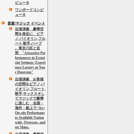
ピュータ
ワンボードコンピ
ュータ
音楽/マジック イベント
出張演奏 豪華空
間を身近に ピア
ノ,バイオリン,フル
ート,歌手,ハーブ
。東京23区と近
郊 "Attractive Per
formances in Exqui
site Settings: Experi
ence Luxury at You
r Doorstep"
出張演奏 お客様
の空間をピアノ,バ
イオリン,フルート,
歌手,サックスそし
てマジックで豪華
に楽しむ 全国・
海外・船上で <br>
On-site Performanc
es Available Nation
wide, Overseas, and
on Ships.