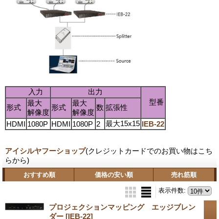
入力
出力
型番
最大
最大
形式
形式
数
拡張性
解像度
解像度
最大15x15
HDMI
1080P
HDMI
1080P
2
IEB-22
アイシルヤフーショップ
(クレジットカードでのお買い物はこち
らから)
おすすめ順
価格の安い順
売れ筋順
表示件数
:
プロジェクションマッピング エッジブレン
ダー
[IEB-22]