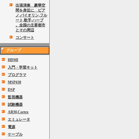
出張演奏 豪華空
間を身近に ピア
ノ,バイオリン,フル
ート,歌手,ハーブ
。全国の主要都市
とその周辺
コンサート
グループ
HDMI
入門・学習キット
プログラマ
MSP430
DSP
監視機器
試験機器
ARM,Cortex
エミュレータ
電源
ケーブル