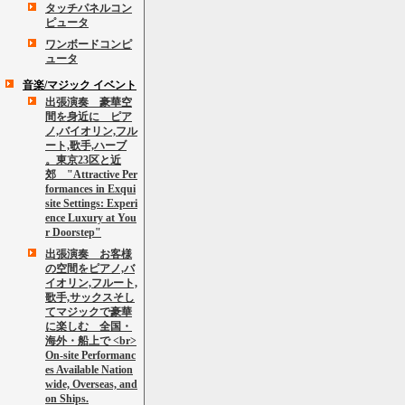
タッチパネルコン
ピュータ
ワンボードコンピ
ュータ
音楽/マジック イベント
出張演奏 豪華空
間を身近に ピア
ノ,バイオリン,フル
ート,歌手,ハーブ
。東京23区と近
郊 "Attractive Per
formances in Exqui
site Settings: Experi
ence Luxury at You
r Doorstep"
出張演奏 お客様
の空間をピアノ,バ
イオリン,フルート,
歌手,サックスそし
てマジックで豪華
に楽しむ 全国・
海外・船上で <br>
On-site Performanc
es Available Nation
wide, Overseas, and
on Ships.