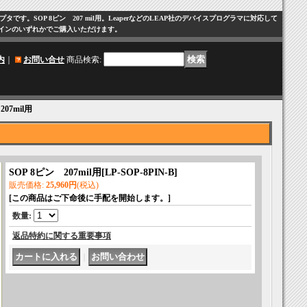
。SOP 8ピン 207 mil用。LeaperなどのLEAP社のデバイスプログラマに対応して
インのいずれかでご購入いただけます。
内
｜
お問い合せ
商品検索
:
207mil用
SOP 8ピン 207mil用
[
LP-SOP-8PIN-B
]
販売価格
:
25,960円
(税込)
[この商品はご下命後に手配を開始します。]
数量
:
返品特約に関する重要事項
｜