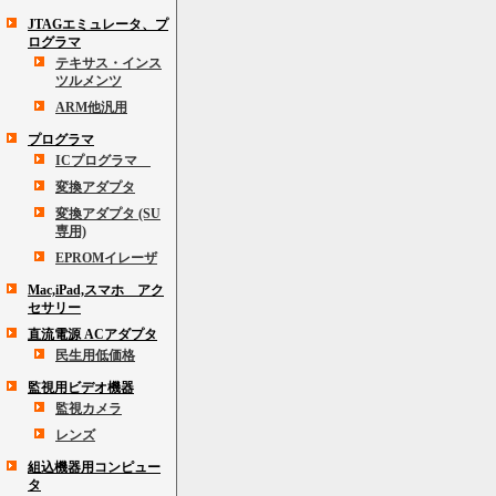
JTAGエミュレータ、プ
ログラマ
テキサス・インス
ツルメンツ
ARM他汎用
プログラマ
ICプログラマ
変換アダプタ
変換アダプタ (SU
専用)
EPROMイレーザ
Mac,iPad,スマホ アク
セサリー
直流電源 ACアダプタ
民生用低価格
監視用ビデオ機器
監視カメラ
レンズ
組込機器用コンピュー
タ