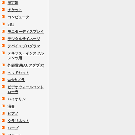
測定器
チケット
コンピュータ
SDI
モニターディスプレイ
デジタルサイネージ
デバイスプログラマ
テキサス・インスツル
メンツ用
外部電源(ACアダプタ)
ヘッドセット
webカメラ
ビデオウォールコント
ローラ
バイオリン
演奏
ピアノ
クラリネット
ハープ