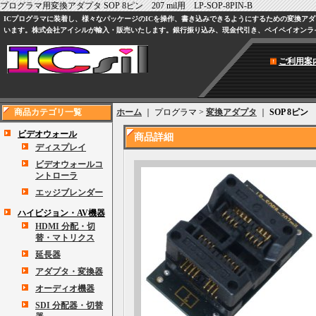
プログラマ用変換アダプタ SOP 8ピン 207 mil用 LP-SOP-8PIN-B
ICプログラマに装着し、様々なパッケージのICを操作、書き込みできるようにするための変換アダプタです
います。株式会社アイシルが輸入・販売いたします。銀行振り込み、現金代引き、ペイペイオンラ
ご利用案
商品カテゴリ一覧
ホーム
｜ プログラマ >
変換アダプタ
｜
SOP 8ピン 
ビデオウォール
商品詳細
ディスプレイ
ビデオウォールコ
ントローラ
エッジブレンダー
ハイビジョン・AV機器
HDMI 分配・切
替・マトリクス
延長器
アダプタ・変換器
オーディオ機器
SDI 分配器・切替