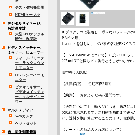
器
テスト信号発生器
HDMIケーブル
デジタルサイネージ、
時計温度計
ICプログラマに装着し、様々なパッケージの
大型LEDデジタル
P 8ピン 用。
時計 温度計
Leaper-56をはじめ、LEAP社の各種デバ
ビデオスイッチャー、
ミキサー、ビューワー
【LP-SOP-8PIN-Bについて】 8ピン SOP
フィールドモニタ
207 mil DIPと同じピン番号どうしがつなが
ー、ラックマウン
トモニター
旧型番：AB002
FPVレシーバー モ
ニター
【故障保証】 初期不良2週間
ビデオミキサー、
ビデオスイッチャ
【納期】 おおよそ1から2週間です。
ー、マルチビュー
ワー
【送料について】 輸入品につき、送料には
マルチメディア
の際に表示されます。送料確認画面まで進ん
Webカメラ
い。送料を別計算とすることにより、複数購
ヘッドセット
【カートへの商品の入れ方について】
色、画像測定装置