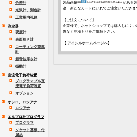
製品画像中
がある
色差計
途 新たなカートにいれてご注文いただきま
光沢計、測色計
工業用内視鏡
【ご注文について】
企業様で、ネットショップでは購入しにくい
測定器
慮なく見積もりをご依頼下さい。
硬度計
表面粗さ計
【
アイシルホームページへ
】
コーティング膜厚
計
超音波厚さ計
振動計
直流電子負荷装置
プログラマブル直
流電子負荷装置
オプション
オシロ、ロジアナ
ロジアナ
エルプロ社プログラマ
プログラマ
ソケット基板、付
属品