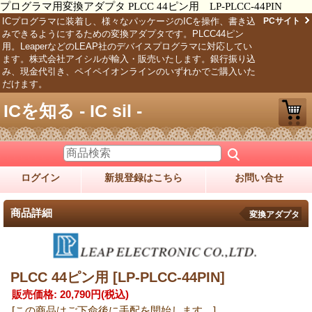
プログラマ用変換アダプタ PLCC 44ピン用 LP-PLCC-44PIN
ICプログラマに装着し、様々なパッケージのICを操作、書き込
PCサイト
みできるようにするための変換アダプタです。PLCC44ピン
用。LeaperなどのLEAP社のデバイスプログラマに対応してい
ます。株式会社アイシルが輸入・販売いたします。銀行振り込
み、現金代引き、ペイペイオンラインのいずれかでご購入いた
だけます。
ICを知る - IC sil -
ログイン
新規登録はこちら
お問い合せ
商品詳細
変換アダプタ
PLCC 44ピン用
[LP-PLCC-44PIN]
販売価格
:
20,790円
(税込)
[この商品はご下命後に手配を開始します。]