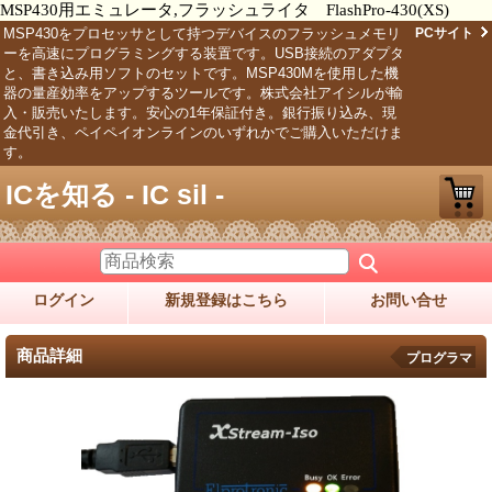
MSP430用エミュレータ,フラッシュライタ FlashPro-430(XS)
MSP430をプロセッサとして持つデバイスのフラッシュメモリ
PCサイト
ーを高速にプログラミングする装置です。USB接続のアダプタ
と、書き込み用ソフトのセットです。MSP430Mを使用した機
器の量産効率をアップするツールです。株式会社アイシルが輸
入・販売いたします。安心の1年保証付き。銀行振り込み、現
金代引き、ペイペイオンラインのいずれかでご購入いただけま
す。
ICを知る - IC sil -
ログイン
新規登録はこちら
お問い合せ
商品詳細
プログラマ