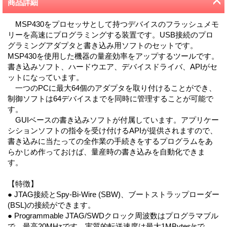
商品詳細
MSP430をプロセッサとして持つデバイスのフラッシュメモ
リーを高速にプログラミングする装置です。USB接続のプロ
グラミングアダプタと書き込み用ソフトのセットです。
MSP430を使用した機器の量産効率をアップするツールです。
書き込みソフト、ハードウエア、デバイスドライバ、APIがセ
ットになっています。
一つのPCに最大64個のアダプタを取り付けることができ、
制御ソフトは64デバイスまでを同時に管理することが可能で
す。
GUIベースの書き込みソフトが付属しています。アプリケー
シションソフトの指令を受け付けるAPIが提供されますので、
書き込みに当たっての全作業の手続きをするプログラムをあ
らかじめ作っておけば、量産時の書き込みを自動化できま
す。
【特徴】
● JTAG接続とSpy-Bi-Wire (SBW)、ブートストラップローダー
(BSL)の接続ができます。
● Programmable JTAG/SWDクロック周波数はプログラマブル
で、最高20MHzです。実質的転送速度は最大1MBytes/sで