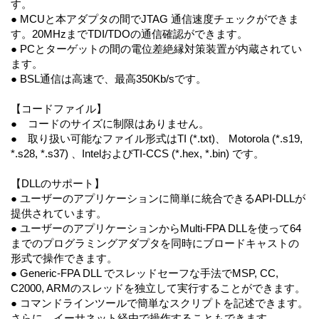
す。
● MCUと本アダプタの間でJTAG 通信速度チェックができま
す。20MHzまでTDI/TDOの通信確認ができます。
● PCとターゲットの間の電位差絶縁対策装置が内蔵されてい
ます。
● BSL通信は高速で、最高350Kb/sです。
【コードファイル】
● コードのサイズに制限はありません。
● 取り扱い可能なファイル形式はTI (*.txt)、 Motorola (*.s19,
*.s28, *.s37) 、IntelおよびTI-CCS (*.hex, *.bin) です。
【DLLのサポート】
● ユーザーのアプリケーションに簡単に統合できるAPI-DLLが
提供されています。
● ユーザーのアプリケーションからMulti-FPA DLLを使って64
までのプログラミングアダプタを同時にブロードキャストの
形式で操作できます。
● Generic-FPA DLL でスレッドセーフな手法でMSP, CC,
C2000, ARMのスレッドを独立して実行することができます。
● コマンドラインツールで簡単なスクリプトを記述できます。
さらに、イーサネット経由で操作することもできます。