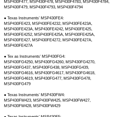
MSP430F477, MSP430F478, MSP430F4783, MSP430F4784,
MSP430F479, MSP430F4793, MSP430F4794
● Texas Instruments' MSP430FE4:
MSP430FE423, MSP430FE4232, MSP430FE423A,
MSP430FE423A, MSP430FE4242, MSP430FE425,
MSP430FE4252, MSP430FE425A, MSP430FE425A,
MSP430FE427, MSP430FE4272, MSP430FE427A,
MSP430FE427A
● Tex as Instruments' MSP430FG4:
MSP430FG4250, MSP430FG4260, MSP430FG4270,
MSP430FG437, MSP430FG438, MSP430FG439,
MSP430FG4616, MSP430FG4617, MSP430FG4618,
MSP430FG4619, MSP430FG477, MSP430FG478,
MSP430FG479
● Texas Instruments' MSP430FW4:
MSP430FW423, MSP430FW425, MSP430FW427,
MSP430FW428, MSP430FW429
● Texas Instruments' MSP430F5: