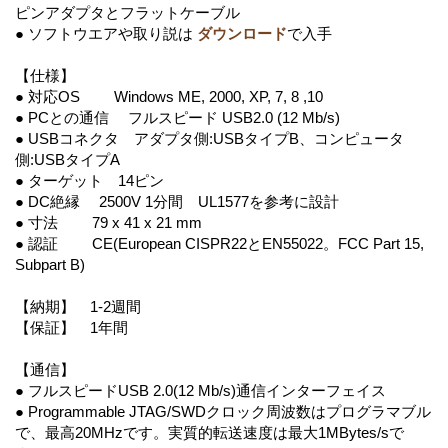
ピンアダプタとフラットケーブル
● ソフトウエアや取り説は
ダウンロード
で入手
【仕様】
● 対応OS Windows ME, 2000, XP, 7, 8 ,10
● PCとの通信 フルスピード USB2.0 (12 Mb/s)
● USBコネクタ アダプタ側:USBタイプB、コンピュータ
側:USBタイプA
● ターゲット 14ピン
● DC絶縁 2500V 1分間 UL1577を参考に設計
● 寸法 79 x 41 x 21 mm
● 認証 CE(European CISPR22とEN55022。FCC Part 15,
Subpart B)
【納期】 1-2週間
【保証】 1年間
【通信】
● フルスピードUSB 2.0(12 Mb/s)通信インターフェイス
● Programmable JTAG/SWDクロック周波数はプログラマブル
で、最高20MHzです。実質的転送速度は最大1MBytes/sで