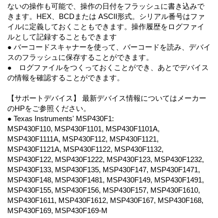
ないの操作も可能で、操作の日付をフラッシュに書き込みで
きます。HEX、BCDまたは ASCII形式。シリアル番号はファ
イルに定義しておくこともできます。操作履歴をログファイ
ルとして記録することもできます
● バーコードスキャナーを使って、バーコードを読み、デバイ
スのフラッシュに保存することができます。
● ログファイルをつくっておくことができ、あとでデバイス
の情報を確認することができます。
【サポートデバイス】 最新デバイス情報についてはメーカー
のHPをご参照ください。
● Texas Instruments' MSP430F1:
MSP430F110, MSP430F1101, MSP430F1101A,
MSP430F1111A, MSP430F112, MSP430F1121,
MSP430F1121A, MSP430F1122, MSP430F1132,
MSP430F122, MSP430F1222, MSP430F123, MSP430F1232,
MSP430F133, MSP430F135, MSP430F147, MSP430F1471,
MSP430F148, MSP430F1481, MSP430F149, MSP430F1491,
MSP430F155, MSP430F156, MSP430F157, MSP430F1610,
MSP430F1611, MSP430F1612, MSP430F167, MSP430F168,
MSP430F169, MSP430F169-M