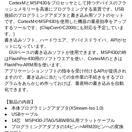
CortexMとMSP430をプロセッサとして持つデバイスのフラ
ッシュメモリーを高速にプログラミングする装置です。USB
接続のプログラミングアダプタと書き込み用ソフトのセット
です。CortexMやMSP430を使用した機器の量産効率をアップ
するツールです。(ChipConやC2000にも対応を予定していま
す。)
書き込みソフト、ハードウエア、デバイスドライバ、APIがセ
ットになっています。
GUIベースの書き込みソフトが使用できます。MSP430の時
はFlashPro-430用のソフトウエアを使い、CortexMのときは
FlashPro-ARM用を使います。
アプリケーシションソフトの指令を受け付けるAPIが提供され
ますので、書き込みに当たっての全作業の手続きをするプロ
グラムをあらかじめ作っておけば、量産時の書き込みを自動
化できます。
【製品の内容】
● 本体プログラミングアダプタ(XStream-Iso 1.0)
● USBケーブル
● 14芯 MSP430-JTAG/SBW/BSL用フラットケーブル
● プログラミングアダプタの14ピン->ARM20ピンへの変換