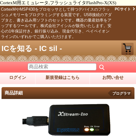
CortexM用エミュレータ,フラッシュライタFlashPro-X(XS)
CortexMやMSP430をプロセッサとして持つデバイスのフラッ
PCサイト
シュメモリーをプログラミングする装置です。USB接続のアダ
プタと、書き込み用ソフトのセットです。機器の量産効率をア
ップするツールです。株式会社アイシルが販売いたします。安
心の1年保証付き。銀行振り込み、現金代引き、ペイペイオン
ラインのいずれかでご購入いただけます。
ICを知る - IC sil -
ログイン
新規登録はこちら
お問い合せ
商品詳細
プログラマ