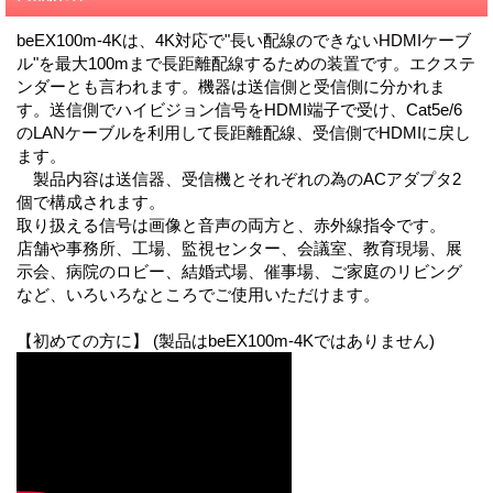
beEX100m-4Kは、4K対応で"長い配線のできないHDMIケーブ
ル"を最大100mまで長距離配線するための装置です。エクステ
ンダーとも言われます。機器は送信側と受信側に分かれま
す。送信側でハイビジョン信号をHDMI端子で受け、Cat5e/6
のLANケーブルを利用して長距離配線、受信側でHDMIに戻し
ます。
製品内容は送信器、受信機とそれぞれの為のACアダプタ2
個で構成されます。
取り扱える信号は画像と音声の両方と、赤外線指令です。
店舗や事務所、工場、監視センター、会議室、教育現場、展
示会、病院のロビー、結婚式場、催事場、ご家庭のリビング
など、いろいろなところでご使用いただけます。
【初めての方に】 (製品はbeEX100m-4Kではありません)