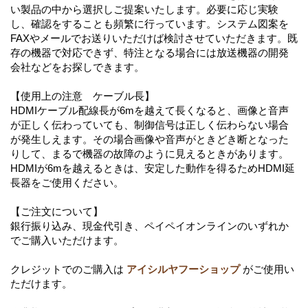
い製品の中から選択しご提案いたします。必要に応じ実験
し、確認をすることも頻繁に行っています。システム図案を
FAXやメールでお送りいただけば検討させていただきます。既
存の機器で対応できず、特注となる場合には放送機器の開発
会社などをお探しできます。
【使用上の注意 ケーブル長】
HDMIケーブル配線長が6mを越えて長くなると、画像と音声
が正しく伝わっていても、制御信号は正しく伝わらない場合
が発生しえます。その場合画像や音声がときどき断となった
りして、まるで機器の故障のように見えるときがあります。
HDMIが6mを越えるときは、安定した動作を得るためHDMI延
長器をご使用ください。
【ご注文について】
銀行振り込み、現金代引き、ペイペイオンラインのいずれか
でご購入いただけます。
クレジットでのご購入は
アイシルヤフーショップ
がご使用い
ただけます。