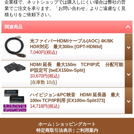
企業様で、ネットショップでは購入しにくい場合は弊社の営
業でご注文を承ります。「お問い合わせ」よりご遠慮なく見
積もりをご依頼下さい。
関連商品
光ファイバーHDMIケーブル(AOC) 4K/8K
HDR対応 最大300m
[
OPT-HDMId
]
7,040円
(税込)
HDMI 延長 最大150m TCP/IP式 分配可能
IP設定可
[
beEX150m-Split
]
10,670円
(税込)
[在庫数 10点]
ハイビジョン&PC映音 HDMI 延長器 最大
100m TCP/IP利用
[
EX100m-Split373
]
14,718円
(税込)
ホーム
|
ショッピングカート
特定商取引法表示
|
ご利用案内