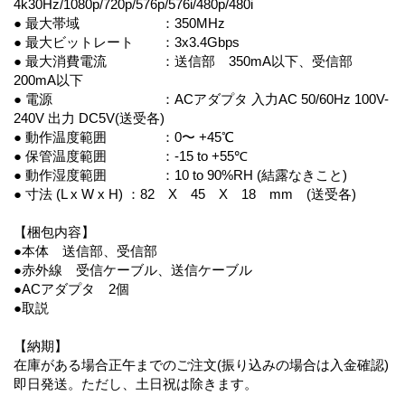
4k30Hz/1080p/720p/576p/576i/480p/480i
● 最大帯域 ：350MHz
● 最大ビットレート ：3x3.4Gbps
● 最大消費電流 ：送信部 350mA以下、受信部
200mA以下
● 電源 ：ACアダプタ 入力AC 50/60Hz 100V-
240V 出力 DC5V(送受各)
● 動作温度範囲 ：0〜 +45℃
● 保管温度範囲 ：-15 to +55℃
● 動作湿度範囲 ：10 to 90%RH (結露なきこと)
● 寸法 (L x W x H) ：82 X 45 X 18 mm (送受各)
【梱包内容】
●本体 送信部、受信部
●赤外線 受信ケーブル、送信ケーブル
●ACアダプタ 2個
●取説
【納期】
在庫がある場合正午までのご注文(振り込みの場合は入金確認)
即日発送。ただし、土日祝は除きます。