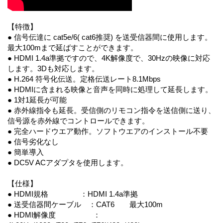
【特徴】
● 信号伝達に cat5e/6( cat6推奨) を送受信器間に使用します。
最大100mまで延ばすことができます。
● HDMI 1.4a準拠ですので、4K解像度で、30Hzの映像に対応
します。3Dも対応します。
● H.264 符号化伝送。定格伝送レート8.1Mbps
● HDMIに含まれる映像と音声を同時に処理して延長します。
● 1対1延長が可能
● 赤外線指令も延長。受信側のリモコン指令を送信側に送り、
信号源を赤外線でコントロールできます。
● 完全ハードウエア動作。ソフトウエアのインストール不要
● 信号劣化なし
● 簡単導入
● DC5V ACアダプタを使用します。
【仕様】
● HDMI規格 ：HDMI 1.4a準拠
● 送受信器間ケーブル ：CAT6 最大100m
● HDMI解像度 ：