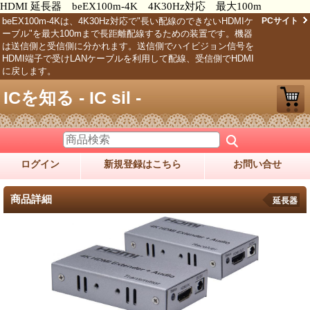
HDMI 延長器 beEX100m-4K 4K30Hz対応 最大100m
beEX100m-4Kは、4K30Hz対応で"長い配線のできないHDMIケ
PCサイト
ーブル"を最大100mまで長距離配線するための装置です。機器
は送信側と受信側に分かれます。送信側でハイビジョン信号を
HDMI端子で受けLANケーブルを利用して配線、受信側でHDMI
に戻します。
ICを知る - IC sil -
ログイン
新規登録はこちら
お問い合せ
商品詳細
延長器