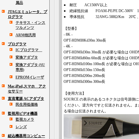
属品
● 耐圧 AC1500V以上
● 絶縁抵抗値 FOAM-PE/PE DC-500V 10
JTAGエミュレータ、プ
ログラマ
● 導体抵抗 32AWG-588Ω/Km 20℃ 、 30A
テキサス・インス
ツルメンツ
【型番】
- 8K -
ARM他汎用
OPT-HDMI8Kd30m 30m長
プログラマ
- 4K -
ICプログラマ
OPT-HDMId30m 30m長 が必要な場合は O
変換アダプタ
OPT-HDMId60m 60m長 が必要な場合は O
OPT-HDMId100m 100m長 が必要な場合は 
変換アダプタ (SU
専用)
OPT-HDMId150m 150m長
OPT-HDMId200m 200m長
EPROMイレーザ
OPT-HDMId300m 300m長
Mac,iPad,スマホ アク
セサリー
【使用方法】
直流電源 ACアダプタ
SOURCE の表示のあるコネクタは信号源側
民生用低価格
ください。逆方向ですと伝送されません。ま
る場合は伝送されません。
監視用ビデオ機器
監視カメラ
レンズ
組込機器用コンピュー