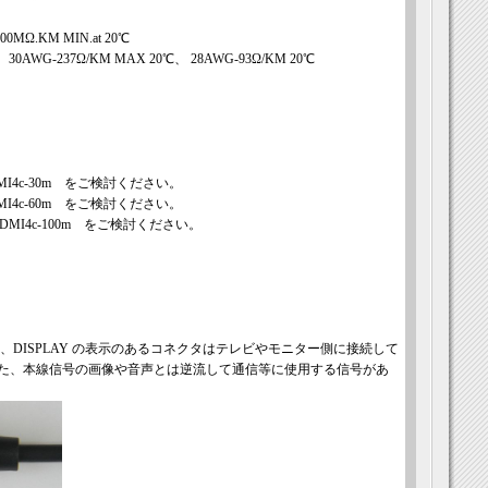
0MΩ.KM MIN.at 20℃
WG-237Ω/KM MAX 20℃、 28AWG-93Ω/KM 20℃
HDMI4c-30m をご検討ください。
HDMI4c-60m をご検討ください。
OHDMI4c-100m をご検討ください。
に、DISPLAY の表示のあるコネクタはテレビやモニター側に接続して
た、本線信号の画像や音声とは逆流して通信等に使用する信号があ