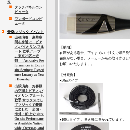
タ
タッチパネルコン
ピュータ
ワンボードコンピ
ュータ
音楽/マジック イベント
出張演奏 豪華空
間を身近に ピア
ノ,バイオリン,フル
【納期】
ート,歌手,ハーブ
在庫がある場合、正午までのご注文で即日発
。東京23区と近
在庫がない場合、メーカーからの取り寄せと
郊 "Attractive Per
お願いいたします。。
formances in Exqui
site Settings: Experi
ence Luxury at You
【外観例】
r Doorstep"
●30mタイプ
出張演奏 お客様
の空間をピアノ,バ
イオリン,フルート,
歌手,サックスそし
てマジックで豪華
に楽しむ 全国・
海外・船上で <br>
On-site Performanc
●100mタイプ 。巻き軸に巻かれています。
es Available Nation
wide, Overseas, and