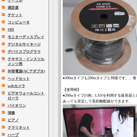
ケーブル
測定器
チケット
コンピュータ
SDI
モニターディスプレイ
デジタルサイネージ
デバイスプログラマ
テキサス・インスツル
メンツ用
外部電源(ACアダプタ)
●300mタイプも200mタイプと同様です。
ヘッドセット
webカメラ
【使用例】
ビデオウォールコント
●200mタイプの例。LANを利用する延長
ローラ
あっても安定して長距離配線ができます。
バイオリン
演奏
ピアノ
クラリネット
ハープ