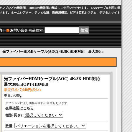
、ゲーム、アンプなどの機器間、HDMIの機器間の配線にご使用いただけます。 LANケーブル利用の延
ります。ホームシアター、テレビ会議、医療用機器、ビデオ監視システム、デジタルサイネ
内
｜
お問い合せ
商品検索
:
｜
光ファイバーHDMIケーブル(AOC) 4K/8K HDR対応 最大300m
光ファイバーHDMIケーブル(AOC) 4K/8K HDR対応
最大300m
[
OPT-HDMId
]
販売価格
:
7,040円
(税込)
重量
:
7000g
オプションにより価格が変わる場合もあります。
在庫確認はこちら
種別(長さ)
:
数量
: