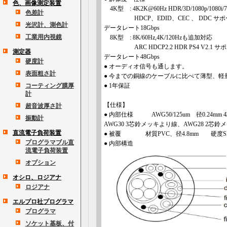
色、画像測定装置
4K型 : 4K2K@60Hz HDR/3D/1080p/1080i/
色差計
HDCP、EDID、CEC 、 DDC サポ
光沢計、測色計
データレート18Gbps
工業用内視鏡
8K型 : 8K/60Hz,4K/120Hzも追加対応
ARC HDCP2.2 HDR PS4 V2.1 サ
測定器
データレート48Gbps
硬度計
● オーディオ信号も通します。
表面粗さ計
● 今までの銅線のケーブルに比べて薄型、軽
コーティング膜厚
● 1年保証
計
【仕様】
超音波厚さ計
● 内部仕様 AWG50/125um 径0.24mm 
振動計
AWG30 3芯鈴メッキより線、AWG28 2芯鈴メ
直流電子負荷装置
● 被覆 材質PVC、径4.8mm 硬度SHOR
プログラマブル直
● 内部構造
流電子負荷装置
オプション
オシロ、ロジアナ
ロジアナ
エルプロ社プログラマ
プログラマ
ソケット基板、付