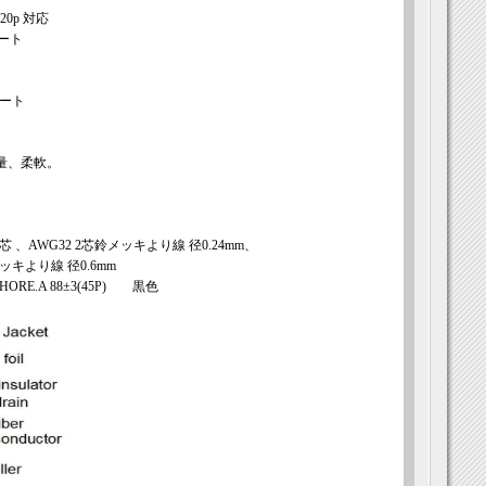
720p 対応
ート
ポート
量、柔軟。
4芯 、AWG32 2芯鈴メッキより線 径0.24mm、
ッキより線 径0.6mm
E.A 88±3(45P) 黒色