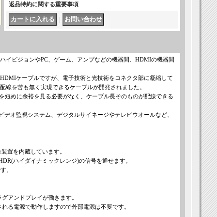
返品特約に関する重要事項
｜
す。ハイビジョンやPC、ゲーム、アンプなどの機器間、HDMIの機器間
HDMIケーブルですが、電子技術と光技術をコネクタ部に凝縮して
の配線を苦も無く実現できるケーブルが開発されました。
長を短めに余裕を見る必要がなく、ケーブル長そのものが配線できる
ビデオ監視システム、デジタルサイネージやテレビウオールなど、
に全装置を内蔵しています。
Hz やHDR(ハイダイナミックレンジ)の信号を通せます。
です。
プラグアンドプレイが働きます。
給される電源で動作しますので外部電源は不要です。