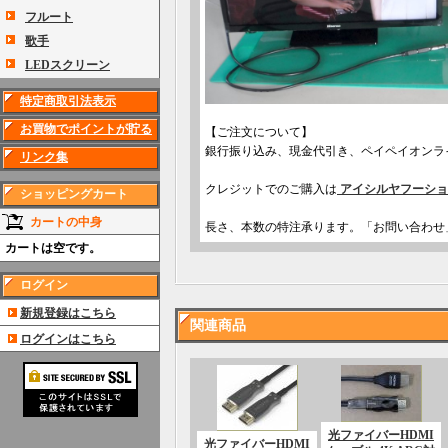
フルート
歌手
LEDスクリーン
特定商取引法表示
お買物でポイントが貯る
【ご注文について】
銀行振り込み、現金代引き、ペイペイオンラ
リンク集
クレジットでのご購入は
アイシルヤフーショ
ショッピングカート
カートの中身
長さ、本数の特注承ります。「お問い合わせ
カートは空です。
ログイン
新規登録はこちら
関連商品
ログインはこちら
光ファイバーHDMI
光ファイバーHDMI