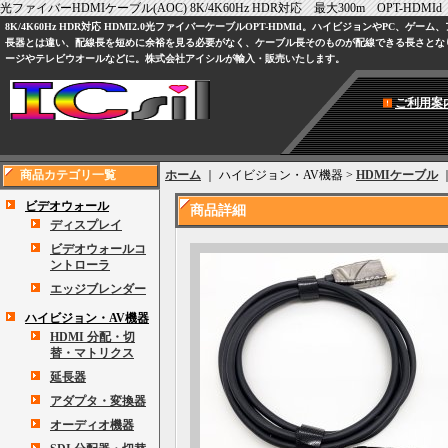
光ファイバーHDMIケーブル(AOC) 8K/4K60Hz HDR対応 最大300m OPT-HDMId
8K/4K60Hz HDR対応 HDMI2.0光ファイバーケーブルOPT-HDMId。ハイビジョンやPC
長器とは違い、配線長を短めに余裕を見る必要がなく、ケーブル長そのものが配線できる長さとな
ージやテレビウオールなどに。株式会社アイシルが輸入・販売いたします。
ご利用案
商品カテゴリ一覧
ホーム
｜ ハイビジョン・AV機器 >
HDMIケーブル
ビデオウォール
商品詳細
ディスプレイ
ビデオウォールコ
ントローラ
エッジブレンダー
ハイビジョン・AV機器
HDMI 分配・切
替・マトリクス
延長器
アダプタ・変換器
オーディオ機器