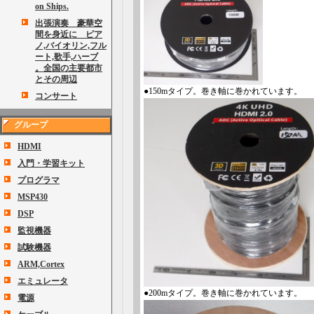
on Ships.
出張演奏 豪華空
間を身近に ピア
ノ,バイオリン,フル
ート,歌手,ハーブ
。全国の主要都市
とその周辺
●150mタイプ。巻き軸に巻かれています。
コンサート
グループ
HDMI
入門・学習キット
プログラマ
MSP430
DSP
監視機器
試験機器
ARM,Cortex
エミュレータ
●200mタイプ。巻き軸に巻かれています。
電源