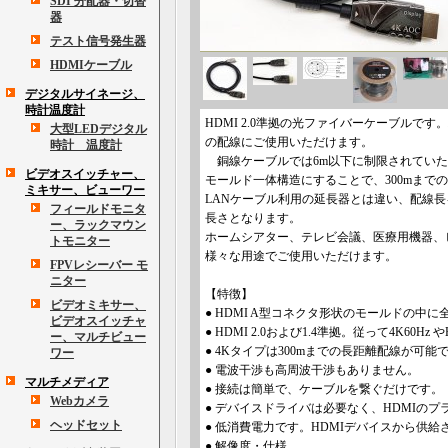
SDI 分配器・切替
器
テスト信号発生器
HDMIケーブル
デジタルサイネージ、
時計温度計
HDMI 2.0準拠の光ファイバーケーブルで
大型LEDデジタル
の配線にご使用いただけます。
時計 温度計
銅線ケーブルでは6m以下に制限されていた
ビデオスイッチャー、
モールド一体構造にすることで、300mまで
ミキサー、ビューワー
LANケーブル利用の延長器とは違い、配線
フィールドモニタ
長さとなります。
ー、ラックマウン
ホームシアター、テレビ会議、医療用機器、
トモニター
様々な用途でご使用いただけます。
FPVレシーバー モ
ニター
【特徴】
ビデオミキサー、
● HDMI A型コネクタ形状のモールドの中
ビデオスイッチャ
● HDMI 2.0および1.4準拠。従って4K60
ー、マルチビュー
● 4Kタイプは300mまでの長距離配線が可能
ワー
● 電波干渉も高周波干渉もありません。
マルチメディア
● 接続は簡単で、ケーブルを繋ぐだけです。
Webカメラ
● デバイスドライバは必要なく、HDMIの
ヘッドセット
● 低消費電力です。HDMIデバイスから供
● 解像度・仕様