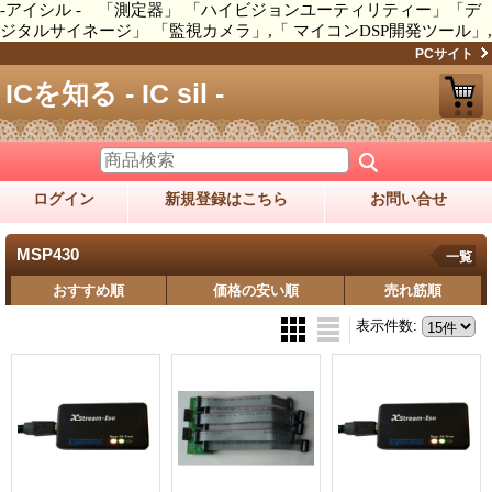
-アイシル - 「測定器」 「ハイビジョンユーティリティー」「デ
ジタルサイネージ」 「監視カメラ」,「 マイコンDSP開発ツール」,
PCサイト
ICを知る - IC sil -
ログイン
新規登録はこちら
お問い合せ
MSP430
一覧
おすすめ順
価格の安い順
売れ筋順
表示件数
: