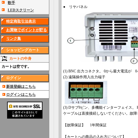
歌手
● リヤパネル
LEDスクリーン
特定商取引法表示
お買物でポイントが貯る
リンク集
ショッピングカート
カートの中身
カートは空です。
(1) BNC 出力コネクタ。 0から最大電流
(2) 遠隔操作用入出力端子
ログイン
新規登録はこちら
ログインはこちら
(3) Dサブ9ピン、多機能インターフェイス。 R
ケーブルは直接接続しないでください。故障
【故障保証】 1年間保証
【カートへの商品の入れ方について】