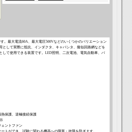
す。最大電流60A、最大電圧500Vなどのいくつかのバリエーション
荷として実際に抵抗、インダクタ、キャパシタ、擬似回路網などを
として使用できる装置です。LED照明、二次電池、電気自動車、パ
過熱保護、逆極接続保護
示
ジェントファン
タートができ、試験に関わる機器への障害・故障を防ぎます。