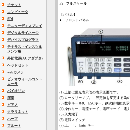
FS : フルスケール
チケット
コンピュータ
【パネル】
SDI
● フロントパネル
モニターディスプレイ
デジタルサイネージ
デバイスプログラマ
テキサス・インスツル
メンツ用
外部電源(ACアダプタ)
ヘッドセット
webカメラ
ビデオウォールコント
ローラ
バイオリン
(1) 上部は蛍光表示管の表示画面です。
演奏
(2) ロータリーノブ。 設定値を変更する為
(3) 数字キー 0-9、 ESCキー、副次的機能表
ピアノ
(4) 操作キー。電流モード、電圧モード、
クラリネット
(5) 入力端子
ハープ
(6) 電源スイッチ
(7) 上、下、 Enter キー
フルート