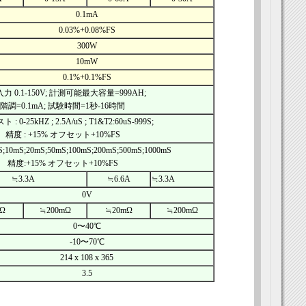
0.1mA
0.03%+0.08%FS
300W
10mW
0.1%+0.1%FS
力 0.1-150V; 計測可能最大容量=999AH;
階調=0.1mA; 試験時間=1秒-16時間
: 0-25kHZ ; 2.5A/uS ; T1&T2:60uS-999S;
精度 : +15% オフセット+10%FS
S;10mS;20mS;50mS;100mS;200mS;500mS;1000mS
精度:+15% オフセット+10%FS
≒3.3A
≒6.6A
≒3.3A
0V
Ω
≒200mΩ
≒20mΩ
≒200mΩ
0〜40℃
-10〜70℃
214 x 108 x 365
3.5