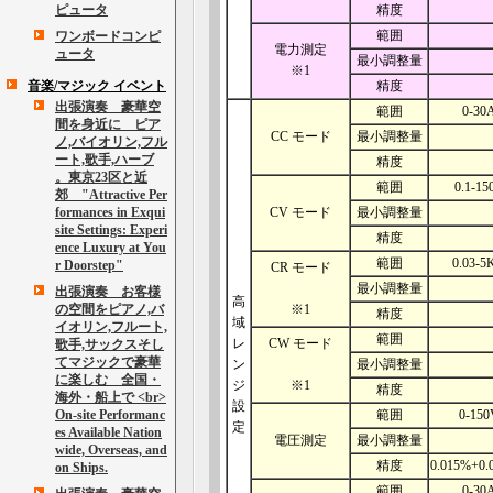
ピュータ
精度
範囲
ワンボードコンピ
電力測定
ュータ
最小調整量
※1
音楽/マジック イベント
精度
出張演奏 豪華空
範囲
0-30
間を身近に ピア
CC モード
最小調整量
ノ,バイオリン,フル
ート,歌手,ハーブ
精度
。東京23区と近
範囲
0.1-15
郊 "Attractive Per
formances in Exqui
CV モード
最小調整量
site Settings: Experi
精度
ence Luxury at You
範囲
0.03-5
r Doorstep"
CR モード
最小調整量
出張演奏 お客様
高
の空間をピアノ,バ
※1
精度
域
イオリン,フルート,
範囲
レ
CW モード
歌手,サックスそし
てマジックで豪華
ン
最小調整量
に楽しむ 全国・
ジ
※1
精度
海外・船上で <br>
設
On-site Performanc
範囲
0-150
定
es Available Nation
電圧測定
最小調整量
wide, Overseas, and
精度
0.015%+0
on Ships.
範囲
0-30