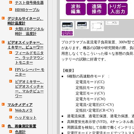
テスト信号発生器
HDMIケーブル
デジタルサイネージ、
時計温度計
大型LEDデジタル
時計 温度計
プログラマブル直流電子負荷装置、300W型で
ビデオスイッチャー、
ミキサー、ビューワー
があります。機器の試験や研究開発の際、負
フィールドモニタ
用意しなくてもこういった様々な形態の負荷
ー、ラックマウン
ッテリーの試験に好適です。
トモニター
FPVレシーバー モ
【概要】
ニター
● 6種類の高速動作モード :
ビデオミキサー、
定電流モード(CC)
ビデオスイッチャ
定抵抗モード(CR)
ー、マルチビュー
定電圧モード(CV)
ワー
定電力モード(CW)
マルチメディア
定電流+定電圧(CC+CV)
Webカメラ
定抵抗+定電圧(CR+CV)
● 過電流保護、過電圧保護、過電力保護、
ヘッドセット
● 高輝度蛍光表示管 (VFD)。4チャンネル表
色、画像測定装置
● 周囲温度を検知して自動で働くインテリ
色差計
● 定電圧モードと定電流モードでソフトス