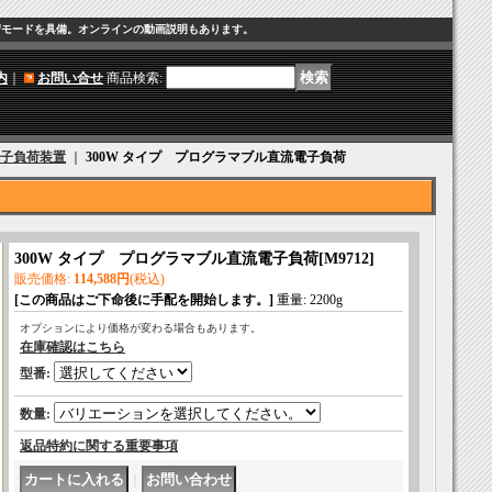
CV の負荷モードを具備。オンラインの動画説明もあります。
内
｜
お問い合せ
商品検索
:
子負荷装置
｜
300W タイプ プログラマブル直流電子負荷
300W タイプ プログラマブル直流電子負荷
[
M9712
]
販売価格
:
114,588円
(税込)
[この商品はご下命後に手配を開始します。]
重量
:
2200g
オプションにより価格が変わる場合もあります。
在庫確認はこちら
型番
:
数量
:
返品特約に関する重要事項
｜