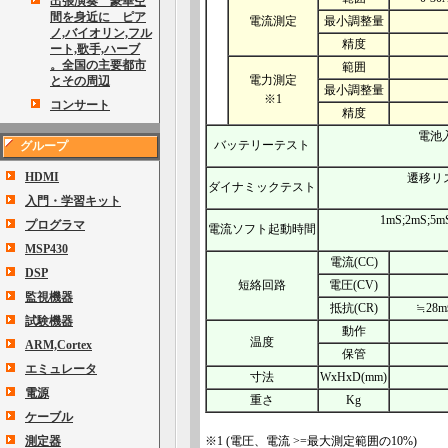
出張演奏 豪華空
間を身近に ピア
電流測定
最小調整量
ノ,バイオリン,フル
精度
ート,歌手,ハーブ
。全国の主要都市
範囲
電力測定
とその周辺
最小調整量
※1
コンサート
精度
電池入
バッテリーテスト
グループ
HDMI
遷移リスト 
ダイナミックテスト
入門・学習キット
1mS;2mS;5m
プログラマ
電流ソフト起動時間
MSP430
電流(CC)
DSP
短絡回路
電圧(CV)
監視機器
抵抗(CR)
≒28m
試験機器
動作
温度
ARM,Cortex
保管
エミュレータ
寸法
WxHxD(mm)
電源
重さ
Kg
ケーブル
測定器
※1 (電圧、電流 >=最大測定範囲の10%)