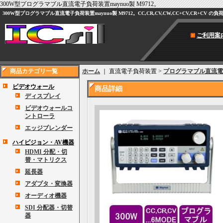
300W型プログラマブル直流電子負荷装置maynuo製 M9712。
300W型プログラマブル直流電子負荷装置maynuo製 M9712。CC,CR,CV,CW,CC+CV,CR+
ご利用案
商品カテゴリ一覧
ホーム
｜ 直流電子負荷装置 >
プログラマブル直流電
ビデオウォール
商品詳細
ディスプレイ
ビデオウォールコ
ントローラ
エッジブレンダー
ハイビジョン・AV機器
HDMI 分配・切
替・マトリクス
延長器
アダプタ・変換器
オーディオ機器
SDI 分配器・切替
器