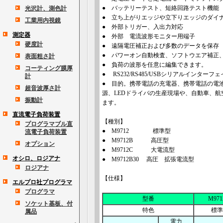
● バッテリーテスト、短絡回路テスト機能
光沢計、測色計
● 立ち上がりエッジや立下りエッジのダイ
工業用内視鏡
● 外部トリガー、入出力対応
測定器
● 外部 電流波形モニター用端子
硬度計
● 遠隔電圧補正および多数のデータを保存
● パワーオン自動検査、ソフトウエア補正
表面粗さ計
● 負荷の波形を任意に編集できます。
コーティング膜厚
● RS232/RS485/USBシリアルインタ
計
● 目的。携帯電話の充電器、携帯電話の電
超音波厚さ計
源、LEDドライバの生産現場や、自動車、
振動計
ます。
直流電子負荷装置
【種別】
プログラマブル直
● M9712 標準型
流電子負荷装置
● M9712B 高圧型
オプション
● M9712C 大電流型
オシロ、ロジアナ
● M9712B30 高圧 拡張電流型
ロジアナ
【仕様】
エルプロ社プログラマ
プログラマ
型番
M971
ソケット基板、付
特色
標準
属品
電力