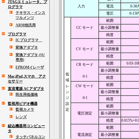
JTAGエミュレータ、プ
入力
電流
0-30
ログラマ
テキサス・インス
電圧
0-150
ツルメンツ
範囲
ARM他汎用
CC モード
最小調整量
プログラマ
精度
ICプログラマ
範囲
変換アダプタ
CV モード
最小調整量
変換アダプタ (SU
精度
専用)
範囲
0.03-1
CR モード
EPROMイレーザ
最小調整量
低
Mac,iPad,スマホ アク
※1
精度
域
セサリー
範囲
レ
CW モード
直流電源 ACアダプタ
ン
最小調整量
民生用低価格
ジ
※1
精度
監視用ビデオ機器
設
範囲
監視カメラ
定
電圧測定
最小調整量
レンズ
精度
0.015%+0
組込機器用コンピュー
範囲
タ
電流測定
最小調整量
タッチパネルコン