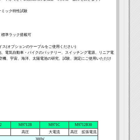
ナミック特性試験
、標準ラック搭載可
ーフェイス(オプションのケーブルをご使用ください)
池、電気自動車・バイクのバッテリー、スイッチング電源、リニア電
航空機、宇宙、海洋、太陽電池の研究、試験、測定にご使用いただけ
2
M9712B
M971C
M9712B30
高圧
大電流
高圧 拡張電流
300W