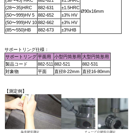
(38〜45) HRC
882-621
±1.5HRC
(28〜35)HRC
882-631
±1.5HRC
Ø90x16mm
(50〜999)HV 5
882-652
±3% HV
(50〜999)HV 10
882-662
±3% HV
(85〜550)HB
882-673
±3%HB
サポートリング仕様：
サポートリング
平面用
小型円筒形用
大型円筒形用
製品コード
882-511
882-521
882-531
対象物
平面
直径8-22mm
直径16-80mm
【測定例】