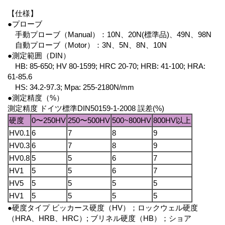
【仕様】
●プローブ
手動プローブ（Manual）：10N、20N(標準品)、49N、98N
自動プローブ（Motor）：3N、5N、8N、10N
●測定範囲（DIN）
HB: 85-650; HV 80-1599; HRC 20-70; HRB: 41-100; HRA:
61-85.6
HS: 34.2-97.3; Mpa: 255-2180N/mm
●測定精度（%）
測定精度 ドイツ標準DIN50159-1-2008 誤差(%)
硬度
0〜250HV
250〜500HV
500~800HV
800HV以上
HV0.1
6
7
8
9
HV0.3
6
7
8
9
HV0.8
5
5
6
7
HV1
5
5
6
7
HV5
5
5
5
5
HV1
5
5
5
5
●硬度タイプ ビッカース硬度（HV）；ロックウェル硬度
（HRA、HRB、HRC）; ブリネル硬度（HB）；ショア