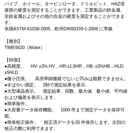
パイプ、ホイール、タービンロータ、ドリルビット、HAZ溶
接部の硬度を測定することができます。工業製品の鉄金属、
非鉄金属およびその他の合金の硬度を測定することができま
す。
米国ASTM A1038-2005、欧州DIN50159-1-2008 に準拠
【種別】
TIME5620（Motor）
【特徴】
●高精度。 HV: ±3% HV，HR:±1.5HR，HB: ±3%HB，HLD:
±5HLD
●微小圧痕。 高倍率顕微鏡でないと凹みは観察できません。
●すばやい測定。 2秒で測定結果を表示。
●大型液晶表示。 測定結果、回数、最大値、最小値、平均値
および偏差を表示します。
●簡単操作。
●大容量データ保存機能。 1000 件まで測定データを保存可
能。
●簡単校正操作。 校正済データを20 件保存します。次回の
校正の際に利用できます。