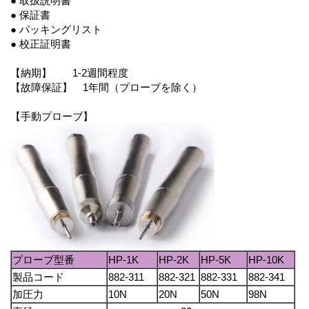
● 取扱説明書
● 保証書
● パッキングリスト
● 校正証明書
【納期】 1-2週間程度
【故障保証】 1年間（プローブを除く）
【手動プローブ】
プローブ型番
HP-1K
HP-2K
HP-5K
HP-10K
製品コード
882-311
882-321
882-331
882-341
加圧力
10N
20N
50N
98N