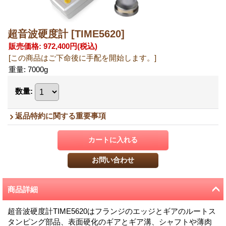
超音波硬度計
[TIME5620]
販売価格
:
972,400円
(税込)
[この商品はご下命後に手配を開始します。]
重量
:
7000g
数量
:
返品特約に関する重要事項
商品詳細
超音波硬度計TIME5620はフランジのエッジとギアのルートス
タンピング部品、表面硬化のギアとギア溝、シャフトや薄肉