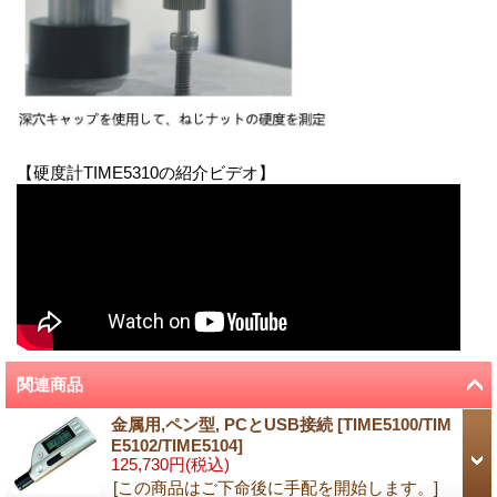
【硬度計TIME5310の紹介ビデオ】
関連商品
金属用,ペン型, PCとUSB接続
[
TIME5100/TIM
E5102/TIME5104
]
125,730円
(税込)
[この商品はご下命後に手配を開始します。]