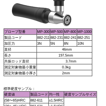
プローブ型番
MP-300
MP-500
MP-800
MP-1000
製品コード
882-211
882-231
882-241
882-251
加圧力
3N
5N
8N
10N
直径
46mm
長さ
197.5mm
共振ロッド直径
3.7mm
測定対象物最小重量
0.3kg
測定対象物最小厚さ
2mm
標準硬度サンプル：
硬度値
製品コード
均一性
硬度サンプルサイズ
(58〜65)HRC
882-611
±1.5HRC