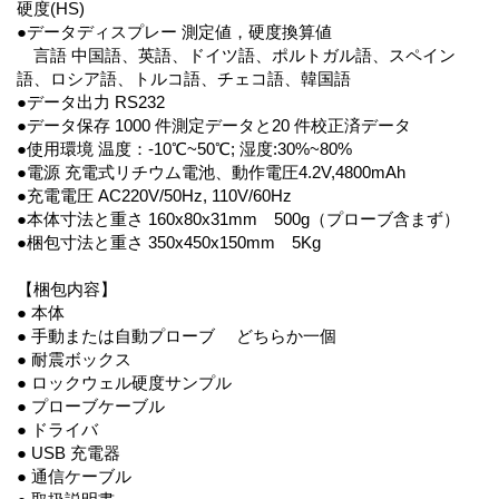
硬度(HS)
●データディスプレー 測定値，硬度換算値
言語 中国語、英語、ドイツ語、ポルトガル語、スペイン
語、ロシア語、トルコ語、チェコ語、韓国語
●データ出力 RS232
●データ保存 1000 件測定データと20 件校正済データ
●使用環境 温度：-10℃~50℃; 湿度:30%~80%
●電源 充電式リチウム電池、動作電圧4.2V,4800mAh
●充電電圧 AC220V/50Hz, 110V/60Hz
●本体寸法と重さ 160x80x31mm 500g（プローブ含まず）
●梱包寸法と重さ 350x450x150mm 5Kg
【梱包内容】
● 本体
● 手動または自動プローブ どちらか一個
● 耐震ボックス
● ロックウェル硬度サンプル
● プローブケーブル
● ドライバ
● USB 充電器
● 通信ケーブル