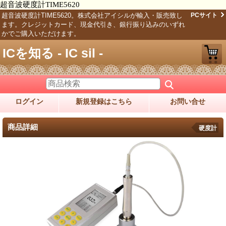
超音波硬度計TIME5620
超音波硬度計TIME5620。株式会社アイシルが輸入・販売致し
PCサイト
ます。クレジットカード、現金代引き、銀行振り込みのいずれ
かでご購入いただけます。
ICを知る - IC sil -
ログイン
新規登録はこちら
お問い合せ
商品詳細
硬度計