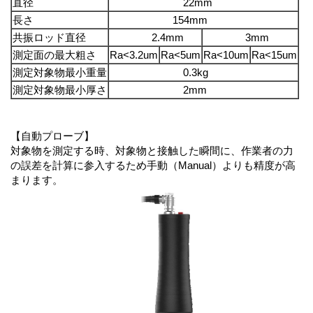
直径
22mm
長さ
154mm
共振ロッド直径
2.4mm
3mm
測定面の最大粗さ
Ra<3.2um
Ra<5um
Ra<10um
Ra<15um
測定対象物最小重量
0.3kg
測定対象物最小厚さ
2mm
【自動プローブ】
対象物を測定する時、対象物と接触した瞬間に、作業者の力
の誤差を計算に参入するため手動（Manual）よりも精度が高
まります。