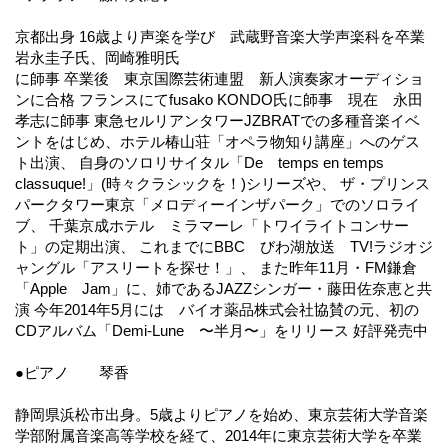
京都出身 16歳より声楽を学び 武蔵野音楽大学声楽科を卒業
岩永圭子氏、岡崎雅明氏
に師事 卒業後 東京国際芸術連盟 新人演奏家オーディショ
ンに合格 フランスにてfusako KONDO氏に師事 現在 永田
孝志に師事 東急セルリアンタワーJZBRATでの多種音楽イベ
ントをはじめ、ホテル椿山荘「オペラ物知り講座」へのゲス
ト出演、 自身のソロリサイタル「De temps en temps
classuque!」(時々クラシックを！)シリーズや、 ザ・プリンス
パークタワー東京「メロディーインザパーク」でのソロライ
ブ、 千葉京成ホテル ミラマーレ「トワイライトコンサー
ト」の定期出演、 これまでにBBC びわ湖放送 TV!ラジオジ
ャングル「アスリートを探せ！」、 また昨年11月・FM鎌倉
「Apple Jam」に、姉であるJAZZシンガー・藤田佐奈恵と共
演 今年2014年5月には バイオ薬品株式会社協賛の元、初の
CDアルバム「Demi-Lune 〜半月〜」をリリース 好評発売中
●ピアノ 琴香
静岡県浜松市出身。5歳よりピアノを始め、東京芸術大学音楽
学部附属音楽高等学校を経て、2014年に東京芸術大学を卒業