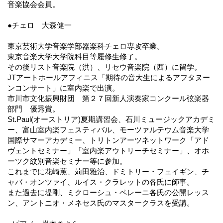
音楽協会会員。
●チェロ 大森健一
東京芸術大学音楽学部器楽科チェロ専攻卒業。
東京音楽大学大学院科目等履修生修了。
その後リスト音楽院（洪）、リセウ音楽院（西）に留学。
JTアートホールアフィニス「期待の音大生によるアフタヌー
ンコンサート」に室内楽で出演。
市川市文化振興財団 第２７回新人演奏家コンクール弦楽器
部門 優秀賞。
St.Paul(オーストリア)夏期講習会、石川ミュージックアカデミ
ー、富山室内楽フェスティバル、モーツァルテウム音楽大学
国際サマーアカデミー、トリトンアーツネットワーク「アド
ヴェントセミナー」「室内楽アウトリーチセミナー」、オホ
ーツク紋別音楽セミナー等に参加。
これまでに花崎薫、苅田雅治、ドミトリー・フェイギン、チ
ャバ・オンツァイ、ルイス・クラレットの各氏に師事。
また過去に堤剛、ミクローシュ・ペレーニ各氏の公開レッス
ン、アントニオ・メネセス氏のマスタークラスを受講。