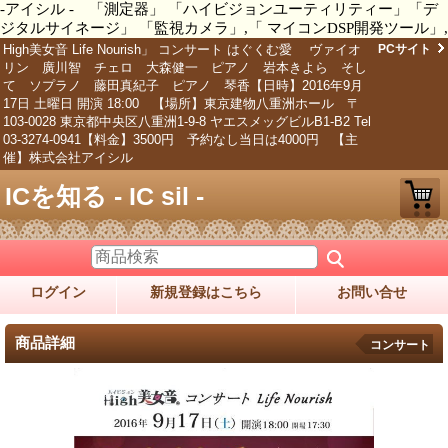
-アイシル - 「測定器」 「ハイビジョンユーティリティー」「デ
ジタルサイネージ」 「監視カメラ」,「 マイコンDSP開発ツール」,
High美女音 Life Nourish」 コンサート はぐくむ愛 ヴァイオ
PCサイト
リン 廣川智 チェロ 大森健一 ピアノ 岩本きよら そし
て ソプラノ 藤田真紀子 ピアノ 琴香【日時】2016年9月
17日 土曜日 開演 18:00 【場所】東京建物八重洲ホール 〒
103-0028 東京都中央区八重洲1-9-8 ヤエスメッグビルB1-B2 Tel
03-3274-0941【料金】3500円 予約なし当日は4000円 【主
催】株式会社アイシル
ICを知る - IC sil -
ログイン
新規登録はこちら
お問い合せ
商品詳細
コンサート