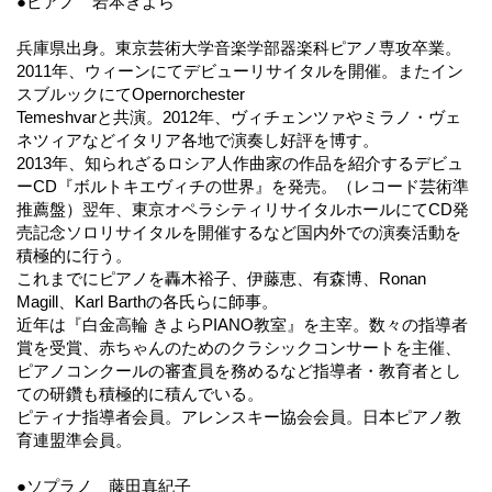
●ピアノ 岩本きよら
兵庫県出身。東京芸術大学音楽学部器楽科ピアノ専攻卒業。
2011年、ウィーンにてデビューリサイタルを開催。またイン
スブルックにてOpernorchester
Temeshvarと共演。2012年、ヴィチェンツァやミラノ・ヴェ
ネツィアなどイタリア各地で演奏し好評を博す。
2013年、知られざるロシア人作曲家の作品を紹介するデビュ
ーCD『ボルトキエヴィチの世界』を発売。（レコード芸術準
推薦盤）翌年、東京オペラシティリサイタルホールにてCD発
売記念ソロリサイタルを開催するなど国内外での演奏活動を
積極的に行う。
これまでにピアノを轟木裕子、伊藤恵、有森博、Ronan
Magill、Karl Barthの各氏らに師事。
近年は『白金高輪 きよらPIANO教室』を主宰。数々の指導者
賞を受賞、赤ちゃんのためのクラシックコンサートを主催、
ピアノコンクールの審査員を務めるなど指導者・教育者とし
ての研鑽も積極的に積んでいる。
ピティナ指導者会員。アレンスキー協会会員。日本ピアノ教
育連盟準会員。
●ソプラノ 藤田真紀子