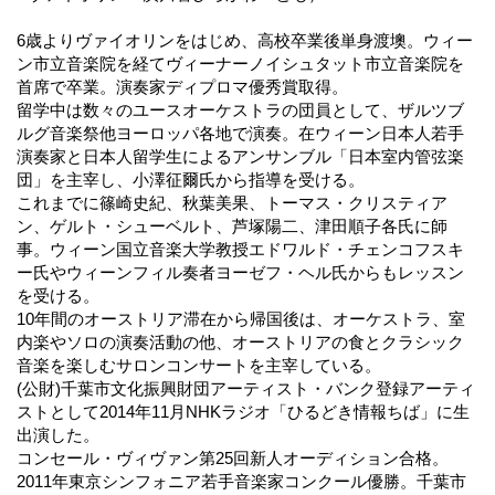
6歳よりヴァイオリンをはじめ、高校卒業後単身渡墺。ウィー
ン市立音楽院を経てヴィーナーノイシュタット市立音楽院を
首席で卒業。演奏家ディプロマ優秀賞取得。
留学中は数々のユースオーケストラの団員として、ザルツブ
ルグ音楽祭他ヨーロッパ各地で演奏。在ウィーン日本人若手
演奏家と日本人留学生によるアンサンブル「日本室内管弦楽
団」を主宰し、小澤征爾氏から指導を受ける。
これまでに篠崎史紀、秋葉美果、トーマス・クリスティア
ン、ゲルト・シューベルト、芦塚陽二、津田順子各氏に師
事。ウィーン国立音楽大学教授エドワルド・チェンコフスキ
ー氏やウィーンフィル奏者ヨーゼフ・ヘル氏からもレッスン
を受ける。
10年間のオーストリア滞在から帰国後は、オーケストラ、室
内楽やソロの演奏活動の他、オーストリアの食とクラシック
音楽を楽しむサロンコンサートを主宰している。
(公財)千葉市文化振興財団アーティスト・バンク登録アーティ
ストとして2014年11月NHKラジオ「ひるどき情報ちば」に生
出演した。
コンセール・ヴィヴァン第25回新人オーディション合格。
2011年東京シンフォニア若手音楽家コンクール優勝。千葉市