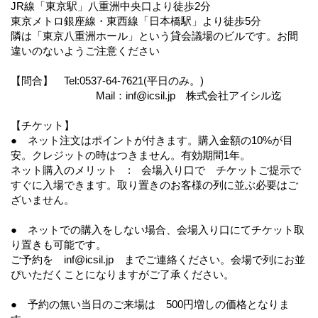
JR線「東京駅」八重洲中央口より徒歩2分
東京メトロ銀座線・東西線「日本橋駅」より徒歩5分
隣は「東京八重洲ホール」という貸会議場のビルです。お間
違いのないようご注意ください
【問合】 Tel:0537-64-7621(平日のみ。)
Mail：inf@icsil.jp 株式会社アイシル迄
【チケット】
● ネット注文はポイントが付きます。購入金額の10%が目
安。クレジットの時はつきません。有効期間1年。
ネット購入のメリット : 会場入り口で チケットご提示で
すぐに入場できます。取り置きのお客様の列に並ぶ必要はご
ざいません。
● ネットでの購入をしない場合、会場入り口にてチケット取
り置きも可能です。
ご予約を inf@icsil.jp までご連絡ください。会場で列にお並
ぴいただくことになりますがご了承ください。
● 予約の無い当日のご来場は 500円増しの価格となりま