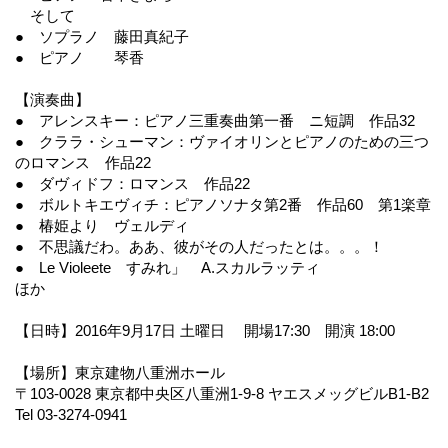
そして
● ソプラノ 藤田真紀子
● ピアノ 琴香
【演奏曲】
● アレンスキー：ピアノ三重奏曲第一番 ニ短調 作品32
● クララ・シューマン：ヴァイオリンとピアノのための三つ
のロマンス 作品22
● ダヴィドフ：ロマンス 作品22
● ボルトキエヴィチ：ピアノソナタ第2番 作品60 第1楽章
● 椿姫より ヴェルディ
● 不思議だわ。ああ、彼がその人だったとは。。。！
● Le Violeete すみれ」 A.スカルラッティ
ほか
【日時】2016年9月17日 土曜日 開場17:30 開演 18:00
【場所】東京建物八重洲ホール
〒103-0028 東京都中央区八重洲1-9-8 ヤエスメッグビルB1-B2
Tel 03-3274-0941