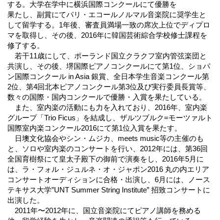
する。大学在学中に横浜国際コンクールにて優勝を
果たし、副賞にてパリ・エコールノルマル音楽院に奨学生と
して留学する。1年後、審査員満場一致の席次上位でディプロ
マを取得し、その後、2016年に韓国芸術綜合学校修士課程を
修了する。
若干11歳にして、ポーランド国立クラクフ室内管弦楽団と
共演し、その後、堺国際ピアノコンクールにて第1位、ショパ
ン国際コンクール in Asia 銀賞、全日本学生音楽コンクール第
2位、第4回北本ピアノコンクール第3位及び実行委員長賞等、
数々の国際・国内コンクールで優勝・入賞を果たしている。
また、室内楽の活動にも力を入れており、2016年、室内楽
グループ「Trio Ficus」を結成し、ザルツブルク=モーツァルト
国際室内楽コンクール2016にて第1位入賞を果たす。
日墺文化協会やシン・ムジカ、meets music等の主催のも
と、ソロや室内楽のコンサートを行い、2012年には、第36回
全国育樹祭にて皇太子殿下の御前で演奏をし、2016年5月に
は、ラ・フォル・ジュルネ・オ・ジャポン2016 丸の内エリア
コンサートオーディションに合格・出演し、6月には、ノース
テキサス大学”UNT Summer String Institute” 招致コンサートに
出演した。
2011年〜2012年に、国立音楽院にてピアノ講師を務める