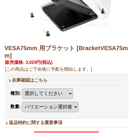
VESA75mm 用ブラケット
[BracketVESA75m
m]
販売価格
:
3,024円
(税込)
[この商品はご下命後に手配を開始します。]
在庫確認はこちら
種別
:
数量
:
返品特約に関する重要事項