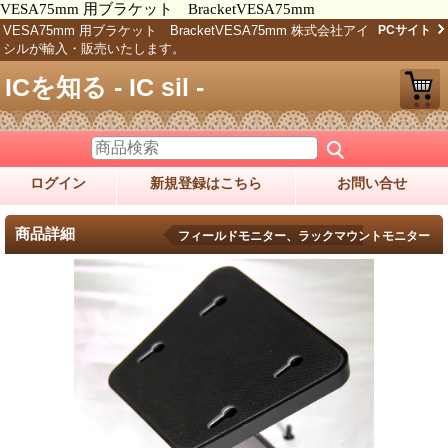
VESA75mm 用ブラケット BracketVESA75mm
VESA75mm 用ブラケット BracketVESA75mm 株式会社アイ
PCサイト
シルが輸入・販売いたします。
ICを知る - IC sil -
ログイン
新規登録はこちら
お問い合せ
商品詳細
フィールドモニター、ラックマウントモニター