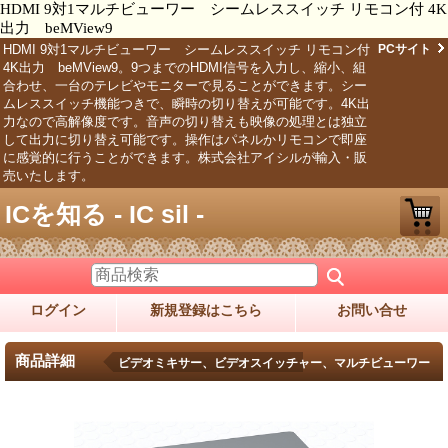
HDMI 9対1マルチビューワー シームレススイッチ リモコン付 4K
出力 beMView9
HDMI 9対1マルチビューワー シームレススイッチ リモコン付
PCサイト
4K出力 beMView9。9つまでのHDMI信号を入力し、縮小、組
合わせ、一台のテレビやモニターで見ることができます。シー
ムレススイッチ機能つきで、瞬時の切り替えが可能です。4K出
力なので高解像度です。音声の切り替えも映像の処理とは独立
して出力に切り替え可能です。操作はパネルかリモコンで即座
に感覚的に行うことができます。株式会社アイシルが輸入・販
売いたします。
ICを知る - IC sil -
ログイン
新規登録はこちら
お問い合せ
商品詳細
ビデオミキサー、ビデオスイッチャー、マルチビューワー