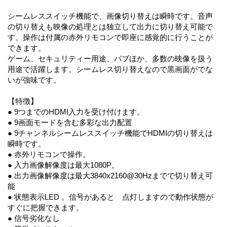
シームレススイッチ機能で、画像切り替えは瞬時です。音声
の切り替えも映像の処理とは独立して出力に切り替え可能で
す。操作は付属の赤外リモコンで即座に感覚的に行うことが
できます。
ゲーム、セキュリティー用途、パブほか、多数の映像を扱う
用途で活躍します。シームレス切り替えなので黒画面がでな
いが強味です。
【特徴】
● 9つまでのHDMI入力を受け付けます。
● 9画面モードを含む多彩な出力配置
● 9チャンネルシームレススイッチ機能でHDMIの切り替えは
瞬時です。
● 赤外リモコンで操作。
● 入力画像解像度は最大1080P。
● 出力画像解像度は最大3840x2160@30Hzまでで切り替え可
能
● 状態表示LED 。信号があると 点灯しますので動作状態が
すぐに把握できます。
● 信号劣化なし