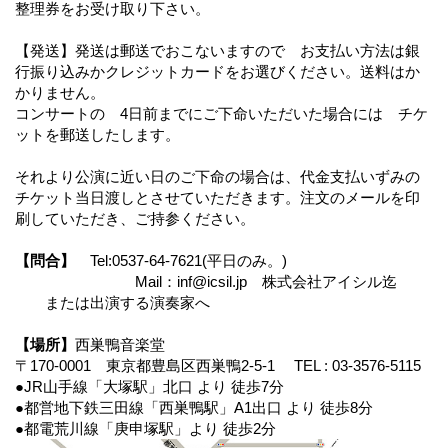
整理券をお受け取り下さい。
【発送】発送は郵送でおこないますので お支払い方法は銀
行振り込みかクレジットカードをお選びください。送料はか
かりません。
コンサートの 4日前までにご下命いただいた場合には チケ
ットを郵送したします。
それより公演に近い日のご下命の場合は、代金支払いずみの
チケット当日渡しとさせていただきます。注文のメールを印
刷していただき、ご持参ください。
【問合】
Tel:0537-64-7621(平日のみ。)
Mail：inf@icsil.jp 株式会社アイシル迄
または出演する演奏家へ
【場所】
西巣鴨音楽堂
〒170-0001 東京都豊島区西巣鴨2-5-1 TEL : 03-3576-5115
●JR山手線「大塚駅」北口 より 徒歩7分
●都営地下鉄三田線「西巣鴨駅」A1出口 より 徒歩8分
●都電荒川線「庚申塚駅」より 徒歩2分