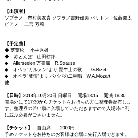
【出演者】
ソプラノ 市村美友貴 ソプラノ吉野優美 バリトン 佐藤健太
ピアノ 二宮 万莉
【予定曲】
◆ 落葉松 小林秀雄
◆ 赤とんぼ 山田耕筰
◆ Allerseelen 万霊節 R.Strauss
◆ オペラ“カルメン”より 闘牛士の歌 G.Bizet
◆ オペラ”魔笛”より パパパの二重唱 W.A.Mozart
他
【日時】
2018年10月20日 日曜日 開場18:15 開演 18:30
開場外にて17:30からチケットをお持ちの方に整理券配布しま
す。整理券の若い順に入場していただきますので入場時に列
に並ぶ必要がございません。
【チケット】
自由席 2000円
予めチケットをお持ちのお客様は会場に先行入場できます。