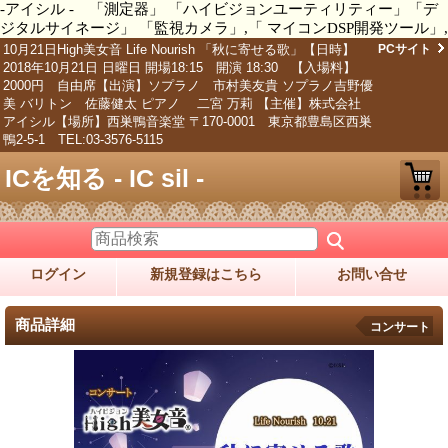
-アイシル - 「測定器」 「ハイビジョンユーティリティー」「デ
ジタルサイネージ」 「監視カメラ」,「 マイコンDSP開発ツール」,
10月21日High美女音 Life Nourish 「秋に寄せる歌」【日時】
PCサイト
2018年10月21日 日曜日 開場18:15 開演 18:30 【入場料】
2000円 自由席【出演】ソプラノ 市村美友貴 ソプラノ吉野優
美 バリトン 佐藤健太 ピアノ 二宮 万莉 【主催】株式会社
アイシル【場所】西巣鴨音楽堂 〒170-0001 東京都豊島区西巣
鴨2-5-1 TEL:03-3576-5115
ICを知る - IC sil -
ログイン
新規登録はこちら
お問い合せ
商品詳細
コンサート