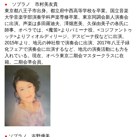
●
ソプラノ 市村美友貴
東京都八王子市出身。都立府中西高等学校を卒業。国立音楽
大学音楽学部演奏学科声楽専修卒業。東京同調会新人演奏会
に出演。声楽は多田羅迪夫、澤畑恵美、久保由美子の各氏に
師事。オペラでは、<魔笛>よりパミーナ役、<コジファントゥ
ッテ>よりフィオルディリージ、デスピーナ役などに出演。
2015年より、地元の神社祭で演奏会に出演、2017年八王子緑
化フェアで演奏会に出演するなど、地元の演奏活動にも力を
入れている。現在、オペラ東京二期会マスタークラスに在
籍。二期会準会員。
●
ソプラノ 吉野優美