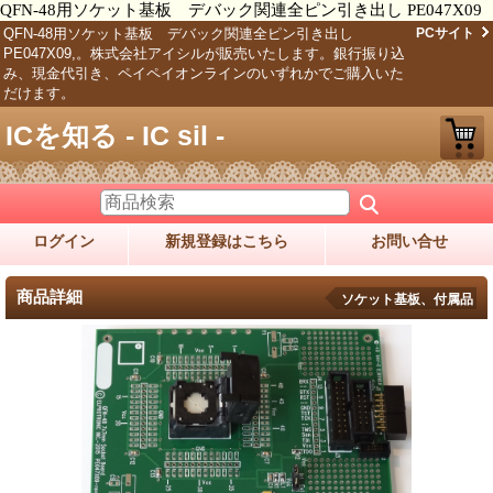
QFN-48用ソケット基板 デバック関連全ピン引き出し PE047X09
QFN-48用ソケット基板 デバック関連全ピン引き出し
PCサイト
PE047X09,。株式会社アイシルが販売いたします。銀行振り込
み、現金代引き、ペイペイオンラインのいずれかでご購入いた
だけます。
ICを知る - IC sil -
ログイン
新規登録はこちら
お問い合せ
商品詳細
ソケット基板、付属品