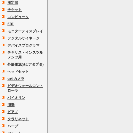
測定器
チケット
コンピュータ
SDI
モニターディスプレイ
デジタルサイネージ
デバイスプログラマ
テキサス・インスツル
メンツ用
外部電源(ACアダプタ)
ヘッドセット
webカメラ
ビデオウォールコント
ローラ
バイオリン
演奏
ピアノ
クラリネット
ハープ