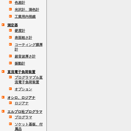
色差計
光沢計、測色計
工業用内視鏡
測定器
硬度計
表面粗さ計
コーティング膜厚
計
超音波厚さ計
振動計
直流電子負荷装置
プログラマブル直
流電子負荷装置
オプション
オシロ、ロジアナ
ロジアナ
エルプロ社プログラマ
プログラマ
ソケット基板、付
属品