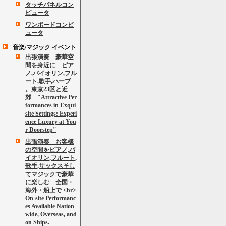
タッチパネルコン
ピュータ
ワンボードコンピ
ュータ
音楽/マジック イベント
出張演奏 豪華空
間を身近に ピア
ノ,バイオリン,フル
ート,歌手,ハーブ
。東京23区と近
郊 "Attractive Per
formances in Exqui
site Settings: Experi
ence Luxury at You
r Doorstep"
出張演奏 お客様
の空間をピアノ,バ
イオリン,フルート,
歌手,サックスそし
てマジックで豪華
に楽しむ 全国・
海外・船上で <br>
On-site Performanc
es Available Nation
wide, Overseas, and
on Ships.