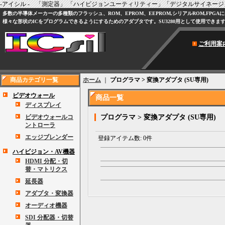
-アイシル - 「測定器」 「ハイビジョンユーティリティー」「デジタルサイネージ」
多数の半導体メーカーの多種類のフラッシュ、ROM、EPROM、EEPROM,シリアルROM,FPG
様々な形状のICをプログラムできるようにするためのアダプタです。SU3280用として使用できま
ご利用案
商品カテゴリ一覧
ホーム
｜
プログラマ > 変換アダプタ (SU専用)
ビデオウォール
商品一覧
ディスプレイ
ビデオウォールコ
プログラマ > 変換アダプタ (SU専用)
ントローラ
エッジブレンダー
登録アイテム数
:
0件
ハイビジョン・AV機器
HDMI 分配・切
替・マトリクス
延長器
アダプタ・変換器
オーディオ機器
SDI 分配器・切替