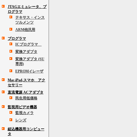
JTAGエミュレータ、プ
ログラマ
テキサス・インス
ツルメンツ
ARM他汎用
プログラマ
ICプログラマ
変換アダプタ
変換アダプタ (SU
専用)
EPROMイレーザ
Mac,iPad,スマホ アク
セサリー
直流電源 ACアダプタ
民生用低価格
監視用ビデオ機器
監視カメラ
レンズ
組込機器用コンピュー
タ