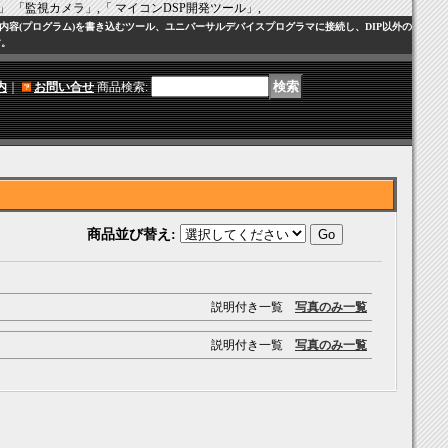
 「監視カメラ」,「 マイコンDSP開発ツール」,
Aに内容(プログラム)を書き込むツール、ユニバーサルデバイスプログラマに接続し、DIP以外の
す。
内
｜
お問い合せ
商品検索
:
商品並び替え
:
説明付き一覧
写真のみ一覧
説明付き一覧
写真のみ一覧