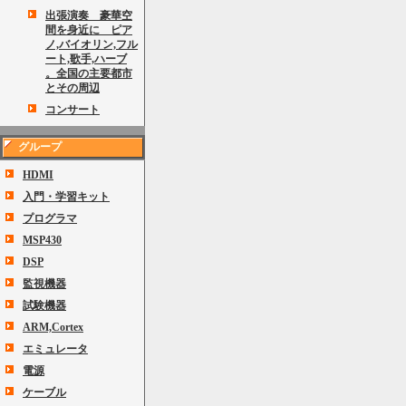
出張演奏 豪華空
間を身近に ピア
ノ,バイオリン,フル
ート,歌手,ハーブ
。全国の主要都市
とその周辺
コンサート
グループ
HDMI
入門・学習キット
プログラマ
MSP430
DSP
監視機器
試験機器
ARM,Cortex
エミュレータ
電源
ケーブル