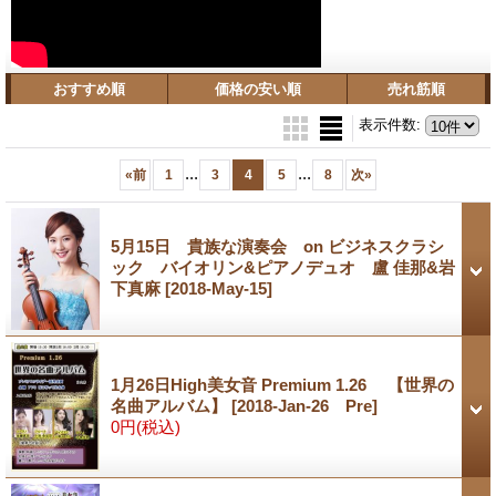
おすすめ順
価格の安い順
売れ筋順
表示件数
:
...
...
«
前
1
3
4
5
8
次
»
5月15日 貴族な演奏会 on ビジネスクラシ
ック バイオリン&ピアノデュオ 盧 佳那&岩
下真麻
[2018-May-15]
1月26日High美女音 Premium 1.26 【世界の
名曲アルバム】
[2018-Jan-26 Pre]
0円
(税込)