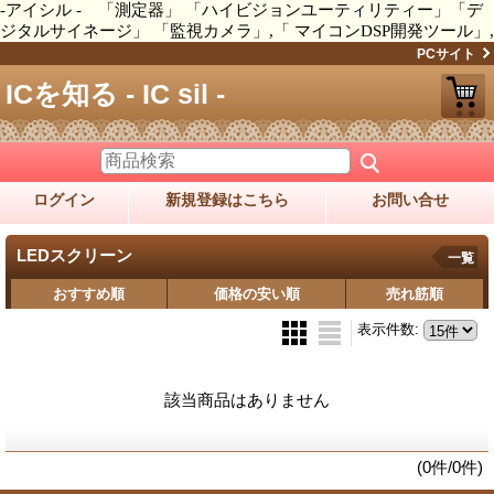
-アイシル - 「測定器」 「ハイビジョンユーティリティー」「デ
ジタルサイネージ」 「監視カメラ」,「 マイコンDSP開発ツール」,
PCサイト
ICを知る - IC sil -
ログイン
新規登録はこちら
お問い合せ
LEDスクリーン
一覧
おすすめ順
価格の安い順
売れ筋順
表示件数
:
該当商品はありません
(0件/0件)