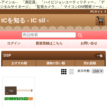
-アイシル - 「測定器」 「ハイビジョンユーティリティー」「デ
ジタルサイネージ」 「監視カメラ」,「 マイコンDSP開発ツール」,
PCサイト
ICを知る - IC sil -
ログイン
新規登録はこちら
お問い合せ
DSP
一覧
おすすめ順
価格の安い順
売れ筋順
表示件数
: